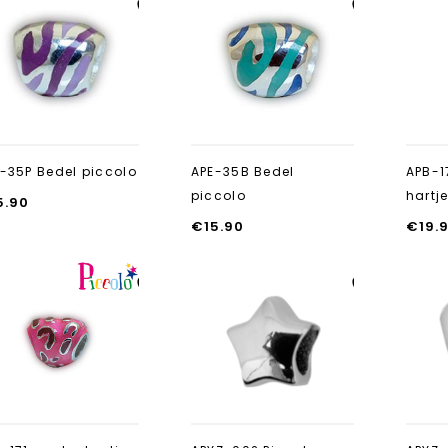
Aan verlanglijst
Aan verlanglijst
toevoegen
toevoegen
-35P Bedel piccolo
APE-35B Bedel
APB-1
piccolo
hartj
5.90
€
15.90
€
19.
Aan verlanglijst
Aan verlanglijst
toevoegen
toevoegen