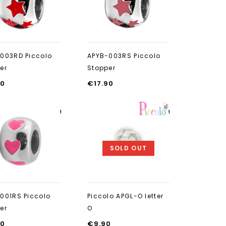
003RD Piccolo
APYB-003RS Piccolo
er
Stopper
90
€
17.90
Aan verlanglijst
Aan verlanglijst
toevoegen
toevoegen
SOLD OUT
001RS Piccolo
Piccolo APGL-O letter
er
O
90
€
9.90