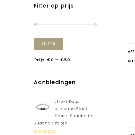
Filter op prijs
FILTER
APE
Prijs:
€0
—
€50
€
1
Aanbiedingen
J175-E Katja
armband Black
Spinel Buddha to
Buddha Limited