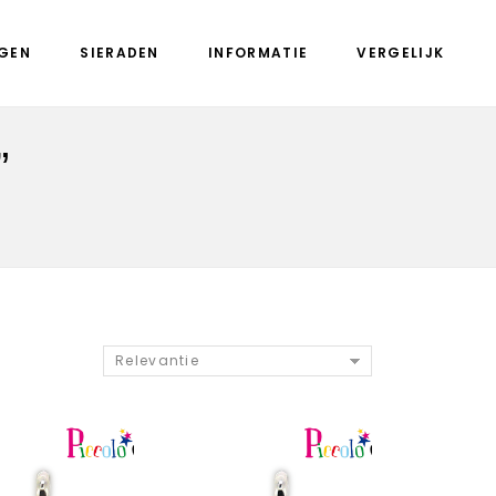
GEN
SIERADEN
INFORMATIE
VERGELIJK
”
Relevantie
Aan verlanglijst
Aan verlanglijst