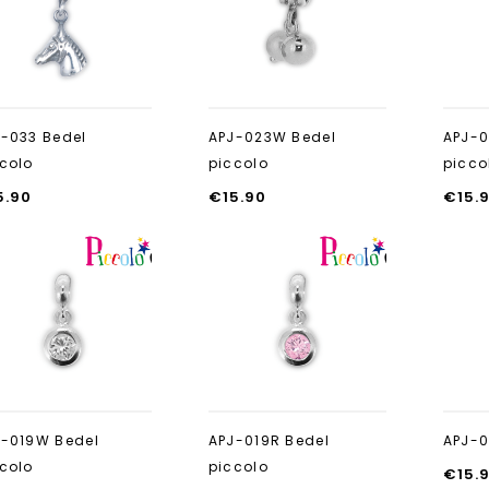
toevoegen
toevoegen
-033 Bedel
APJ-023W Bedel
APJ-0
colo
piccolo
picco
5.90
€
15.90
€
15.
Aan verlanglijst
Aan verlanglijst
toevoegen
toevoegen
J-019W Bedel
APJ-019R Bedel
APJ-0
colo
piccolo
€
15.