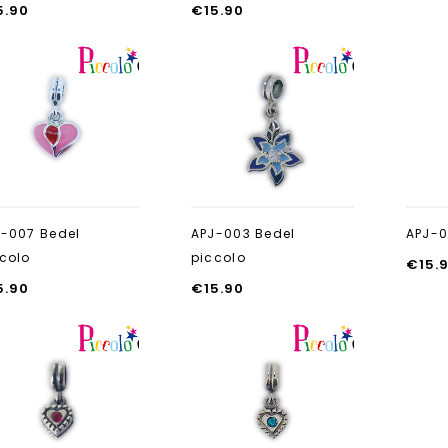
5.90
€
15.90
Aan verlanglijst
Aan verlanglijst
toevoegen
toevoegen
-007 Bedel
APJ-003 Bedel
APJ-0
colo
piccolo
€
15.
5.90
€
15.90
Aan verlanglijst
Aan verlanglijst
toevoegen
toevoegen