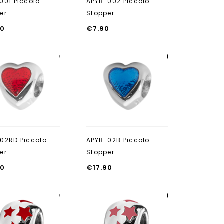
001 Piccolo
APYB-002 Piccolo
er
Stopper
90
€
7.90
Aan verlanglijst
Aan verlanglijst
toevoegen
toevoegen
02RD Piccolo
APYB-02B Piccolo
er
Stopper
90
€
17.90
Aan verlanglijst
Aan verlanglijst
toevoegen
toevoegen