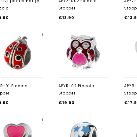
-171 panter hartje
APYZ-002 Piccolo
APYZ-
colo
Stopper
Stopp
9.90
€
13.90
€
13.
Aan verlanglijst
Aan verlanglijst
toevoegen
toevoegen
R-01 Piccolo
APYR-02 Piccolo
APYB-
pper
Stopper
Stopp
9.90
€
19.90
€
17.
Aan verlanglijst
Aan verlanglijst
toevoegen
toevoegen