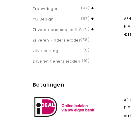
(97)
Trouwringen
(57)
AP
YO Design
pic
(575)
Zilveren basiscollectie
€
1
(58)
Zilveren kindersieraden
(5)
zilveren ring
(19)
zilveren tienersieraden
Betalingen
AP
pic
€
1