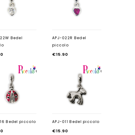
toevoegen
toevoegen
22W Bedel
APJ-022R Bedel
lo
piccolo
90
€
15.90
Aan verlanglijst
Aan verlanglijst
toevoegen
toevoegen
16 Bedel piccolo
APJ-011 Bedel piccolo
90
€
15.90