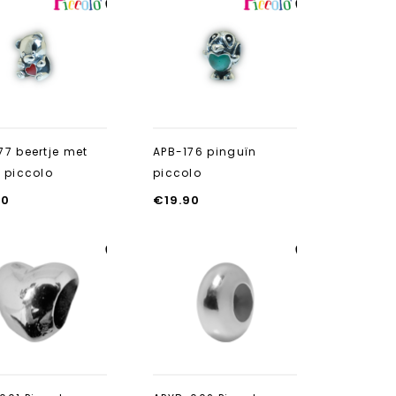
Aan verlanglijst
Aan verlanglijst
toevoegen
toevoegen
77 beertje met
APB-176 pinguïn
e piccolo
piccolo
90
€
19.90
Aan verlanglijst
Aan verlanglijst
toevoegen
toevoegen