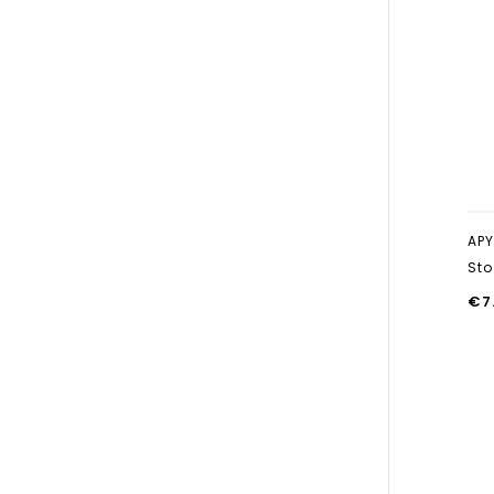
APY
Sto
€
7