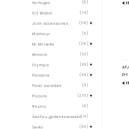
(5)
Horloges
€
1
(74)
ICE Watch
(119)
Josh accessoires
(5)
M'amour
(115)
Mi Moneda
(23)
Minioro
(39)
Olympic
APJ
pic
(49)
Pandora
€
1
(5)
Parel sieraden
(275)
Piccolo
(6)
Royolz
(14)
SeeYou gedenksieraden
(44)
Seiko