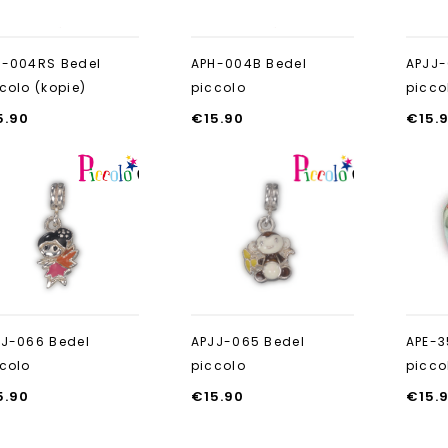
H-004RS Bedel
APH-004B Bedel
APJJ-
colo (kopie)
piccolo
picco
5.90
€
15.90
€
15.
Aan verlanglijst
Aan verlanglijst
toevoegen
toevoegen
JJ-066 Bedel
APJJ-065 Bedel
APE-3
colo
piccolo
picco
5.90
€
15.90
€
15.