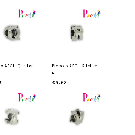
Aan verlanglijst
Aan verlanglijst
toevoegen
toevoegen
lo APGL-Q letter
Piccolo APGL-R letter
R
0
€
9.90
Aan verlanglijst
Aan verlanglijst
toevoegen
toevoegen