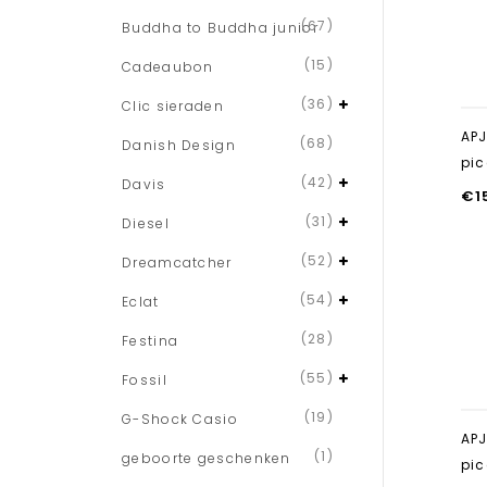
(67)
Buddha to Buddha junior
(15)
Cadeaubon
(36)
Clic sieraden
APJ
(68)
Danish Design
pic
(42)
Davis
€
1
(31)
Diesel
(52)
Dreamcatcher
(54)
Eclat
(28)
Festina
(55)
Fossil
(19)
G-Shock Casio
AP
(1)
geboorte geschenken
pic