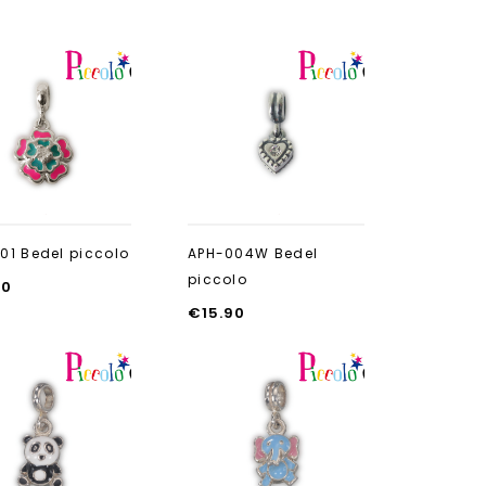
Aan verlanglijst
Aan verlanglijst
toevoegen
toevoegen
01 Bedel piccolo
APH-004W Bedel
piccolo
90
€
15.90
Aan verlanglijst
Aan verlanglijst
toevoegen
toevoegen