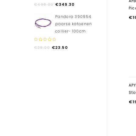
APB
0
€
499.00
€
349.30
out
Pic
of
Pandora 390954
€
1
5
paarse katoenen
collier- 100cm
0
€
29.00
€
23.50
out
of
5
APY
Sto
€
1