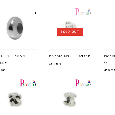
Aan verlanglijst
Aan verlanglijst
toevoegen
toevoegen
SOLD OUT
X-001 Piccolo
Piccolo APGL-P letter P
Picco
pper
Q
€
9.90
.90
€
9.9
Aan verlanglijst
Aan verlanglijst
toevoegen
toevoegen