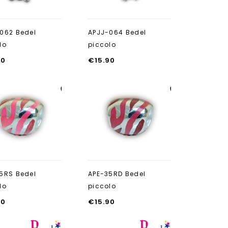
062 Bedel
APJJ-064 Bedel
lo
piccolo
90
€
15.90
Aan verlanglijst
Aan verlanglijst
toevoegen
toevoegen
5RS Bedel
APE-35RD Bedel
lo
piccolo
90
€
15.90