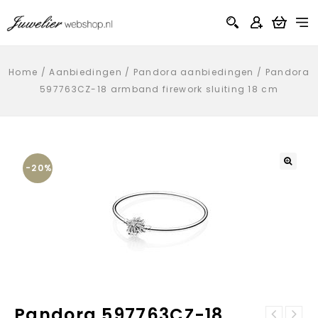
Home
/
Aanbiedingen
/
Pandora aanbiedingen
/
Pandora
597763CZ-18 armband firework sluiting 18 cm
-20%
Pandora 597763CZ-18
Fossil ME3099