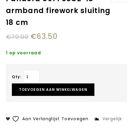
Pandora 590528CZ
Herenhorloge
armband firework sluiting
Armband Open
Automaat
Bangle-18
18 cm
€
63.50
€
79.00
1 op voorraad
Qty:
TOEVOEGEN AAN WINKELWAGEN
Aan Verlanglijst Toevoegen
Vergelijk