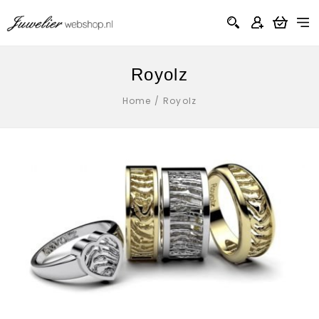
Royolz
Home
/
Royolz