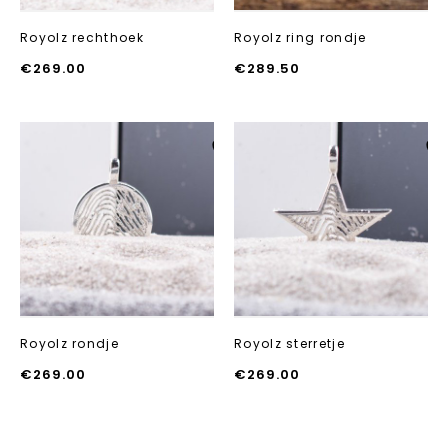
Royolz rechthoek
Royolz ring rondje
€
269.00
€
289.50
Aan verlanglijst
Aan verlanglij
toevoegen
toevoegen
Royolz rondje
Royolz sterretje
€
269.00
€
269.00