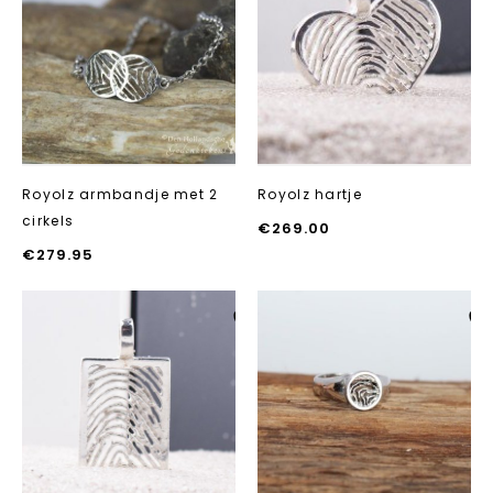
Aan verlanglijst
Aan verlanglij
toevoegen
toevoegen
Royolz armbandje met 2
Royolz hartje
cirkels
€
269.00
€
279.95
Aan verlanglijst
Aan verlanglij
toevoegen
toevoegen