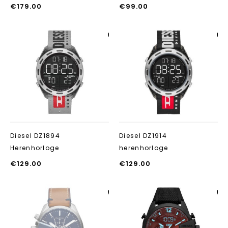
€
179.00
€
99.00
Aan verlanglijst
Aan verlanglij
toevoegen
toevoegen
Diesel DZ1894
Diesel DZ1914
Herenhorloge
herenhorloge
€
129.00
€
129.00
Aan verlanglijst
Aan verlanglij
toevoegen
toevoegen