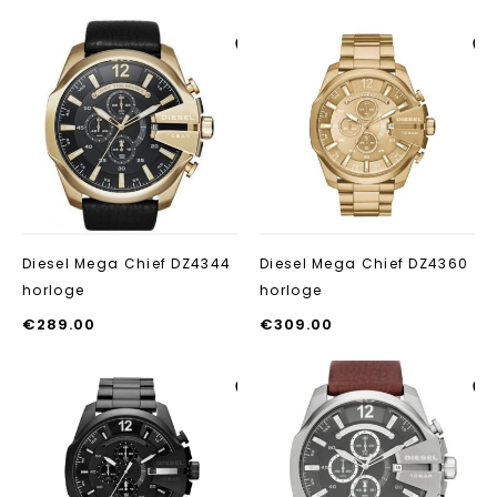
Aan verlanglijst
Aan verlanglij
toevoegen
toevoegen
Diesel Mega Chief DZ4344
Diesel Mega Chief DZ4360
horloge
horloge
€
289.00
€
309.00
Aan verlanglijst
Aan verlanglij
toevoegen
toevoegen