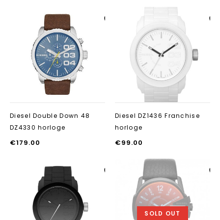
Aan verlanglijst
Aan verlanglij
toevoegen
toevoegen
Diesel Double Down 48
Diesel DZ1436 Franchise
DZ4330 horloge
horloge
€
179.00
€
99.00
Aan verlanglijst
Aan verlanglij
toevoegen
toevoegen
SOLD OUT