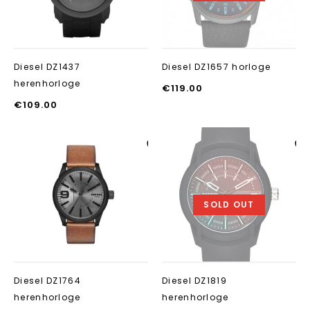
Diesel DZ1437
Diesel DZ1657 horloge
herenhorloge
€
119.00
€
109.00
Aan verlanglijst
Aan verlanglij
toevoegen
toevoegen
SOLD OUT
Diesel DZ1764
Diesel DZ1819
herenhorloge
herenhorloge