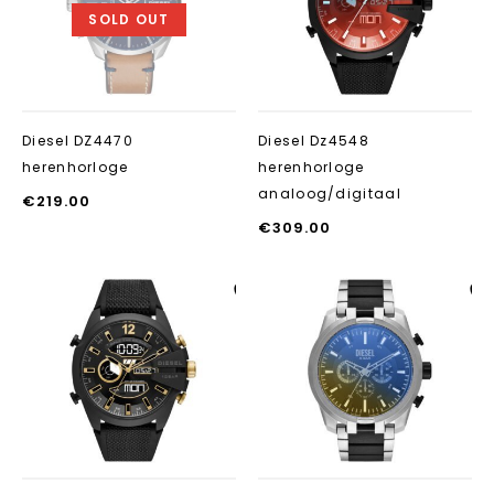
SOLD OUT
Diesel DZ4470
Diesel Dz4548
herenhorloge
herenhorloge
analoog/digitaal
€
219.00
€
309.00
Aan verlanglijst
Aan verlanglij
toevoegen
toevoegen