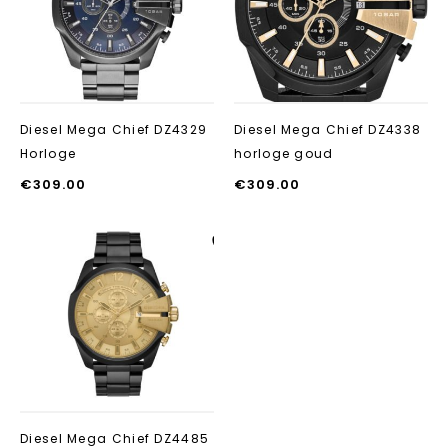
Diesel Mega Chief DZ4329
Diesel Mega Chief DZ4338
Horloge
horloge goud
€
309.00
€
309.00
Aan verlanglijst
toevoegen
Diesel Mega Chief DZ4485