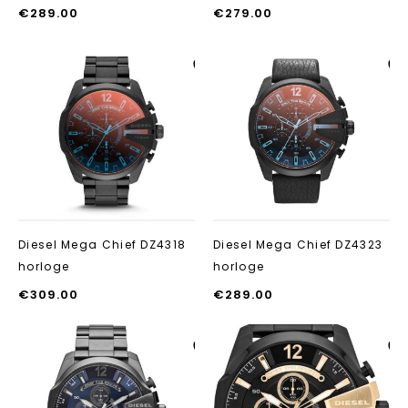
€
289.00
€
279.00
Aan verlanglijst
Aan verlanglij
toevoegen
toevoegen
Diesel Mega Chief DZ4318
Diesel Mega Chief DZ4323
horloge
horloge
€
309.00
€
289.00
Aan verlanglijst
Aan verlanglij
toevoegen
toevoegen