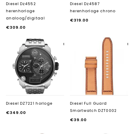
Diesel Dz4552
Diesel Dz4587
herenhorloge
herenhorloge chrono
analoog/digitaal
€
319.00
€
309.00
Aan verlanglijst
Aan verlanglij
toevoegen
toevoegen
Diesel DZ7221 horloge
Diesel Full Guard
Smartwatch DZT0002
€
349.00
€
39.00