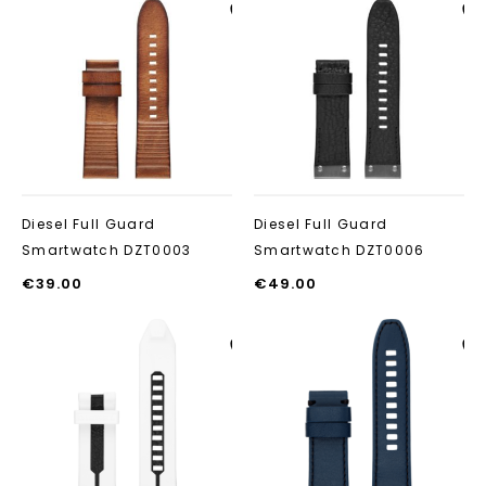
Aan verlanglijst
Aan verlanglij
toevoegen
toevoegen
Diesel Full Guard
Diesel Full Guard
Smartwatch DZT0003
Smartwatch DZT0006
€
39.00
€
49.00
Aan verlanglijst
Aan verlanglij
toevoegen
toevoegen