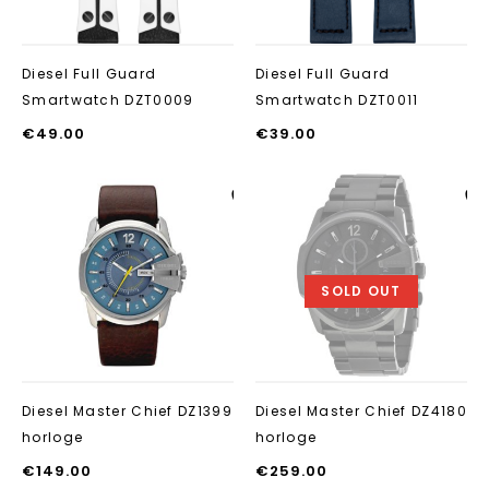
Diesel Full Guard
Diesel Full Guard
Smartwatch DZT0009
Smartwatch DZT0011
€
49.00
€
39.00
Aan verlanglijst
Aan verlanglij
toevoegen
toevoegen
SOLD OUT
Diesel Master Chief DZ1399
Diesel Master Chief DZ4180
horloge
horloge
€
149.00
€
259.00