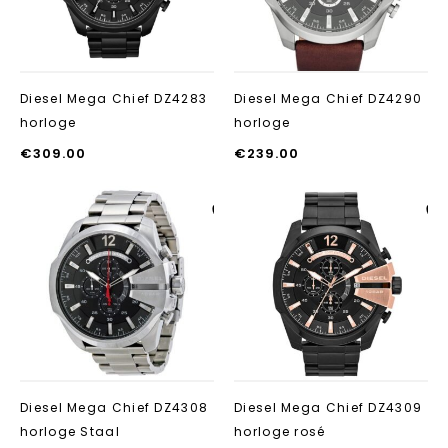
Diesel Mega Chief DZ4283
Diesel Mega Chief DZ4290
horloge
horloge
€
309.00
€
239.00
Aan verlanglijst
Aan verlanglij
toevoegen
toevoegen
Diesel Mega Chief DZ4308
Diesel Mega Chief DZ4309
horloge Staal
horloge rosé