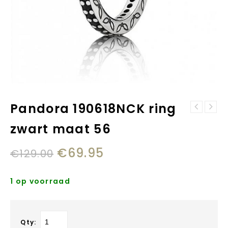
Pandora 190618NCK ring
Pandora
zwart maat 56
190894PCZ
Zirkonia
€
69.95
€
129.00
1 op voorraad
Qty: