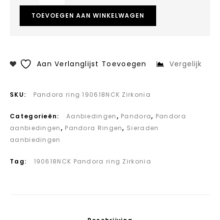
TOEVOEGEN AAN WINKELWAGEN
Aan Verlanglijst Toevoegen
Vergelijk
SKU:
Pandora ring 190618NCK Zirkonia
Categorieën:
Aanbiedingen
,
Pandora
,
Pandora
aanbiedingen
,
Pandora Ringen
,
Sieraden
aanbiedingen
Tag:
190618NCK Pandora ring Zirkonia