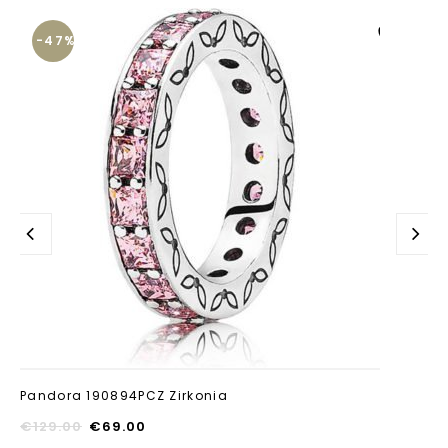
-47%
Aan verlanglijst
toevoegen
Pandora 190894PCZ Zirkonia
€
129.00
€
69.00