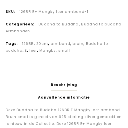
SKU:
126BR E+ Mangky leer armband-1
Categorieën:
Buddha to Buddha
,
Buddha to buddha
Armbanden
Tags:
126BR
,
20cm
,
armband
,
bruin
,
Buddha to
buddha
,
E
,
leer
,
Mangky
,
small
Beschrijving
Aanvullende informatie
Deze Buddha to Buddha 126BR F Mangky leer armband
Bruin smal is geheel van 925 sterling zilver gemaakt en
is nieuw in de Collectie. Deze 126BR E+ Mangky leer