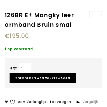
126BR E+ Mangky leer
123 F Lars Mix
126BL E+ Mangky
zilver/leer
armband Bruin smal
leer armband
Armband Zwart
zwart smal
€
195.00
1 op voorraad
Qty:
TOEVOEGEN AAN WINKELWAGEN
Aan Verlanglijst Toevoegen
Vergelijk