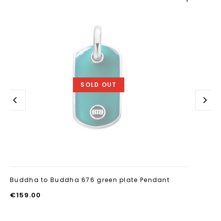
Aan verlanglijst
toevoegen
SOLD OUT
Buddha to Buddha 676 green plate Pendant
€
159.00