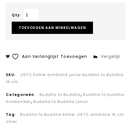
Qty:
TOEVOEGEN AAN WINKELWAGEN
Aan Verlanglijst Toevoegen
Vergelijk
SKU:
J157C Esther armband junior buddha to Buddha
16 cm
Categorieën:
Buddha to Buddha
,
Buddha to buddha
Armbanden
,
Buddha to Buddha junior
Tag:
Buddha to Buddha Esther J157C armband 16 cm
zilver