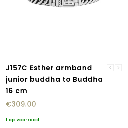
J157C Esther armband
J210D Nathalie
J155C Edwin
XS armband
junior buddha to Buddha
armband junior
junior 18 cm
16 cm
16 cm
€
309.00
1 op voorraad