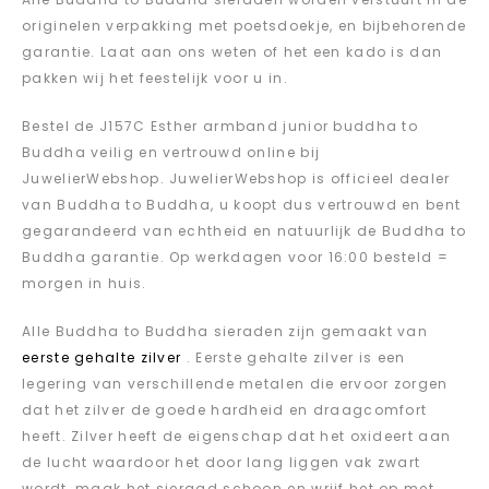
originelen verpakking met poetsdoekje, en bijbehorende
garantie. Laat aan ons weten of het een kado is dan
pakken wij het feestelijk voor u in.
Bestel de J157C Esther armband junior buddha to
Buddha veilig en vertrouwd online bij
JuwelierWebshop. JuwelierWebshop is officieel dealer
van Buddha to Buddha, u koopt dus vertrouwd en bent
gegarandeerd van echtheid en natuurlijk de Buddha to
Buddha garantie. Op werkdagen voor 16:00 besteld =
morgen in huis.
Alle Buddha to Buddha sieraden zijn gemaakt van
eerste gehalte zilver
. Eerste gehalte zilver is een
legering van verschillende metalen die ervoor zorgen
dat het zilver de goede hardheid en draagcomfort
heeft. Zilver heeft de eigenschap dat het oxideert aan
de lucht waardoor het door lang liggen vak zwart
wordt, maak het sieraad schoon en wrijf het op met