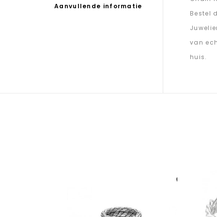
Aanvullende informatie
Bestel 
Juwelie
van ech
huis.
Aan verlanglijst
toevoegen