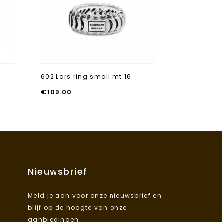
602 Lars ring small mt 16
Buddha to 
Pendant XS
€
109.00
€
55.00
Nieuwsbrief
Meld je aan voor onze nieuwsbrief en
blijf op de hoogte van onze
aanbiedingen