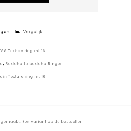
egen
Vergelijk
8 Texture ring mt 16
ha
,
Buddha to buddha Ringen
n Texture ring mt 16
r gemaakt. Een variant op de bestseller