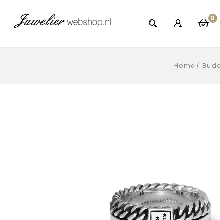
0
Home
/
Budd