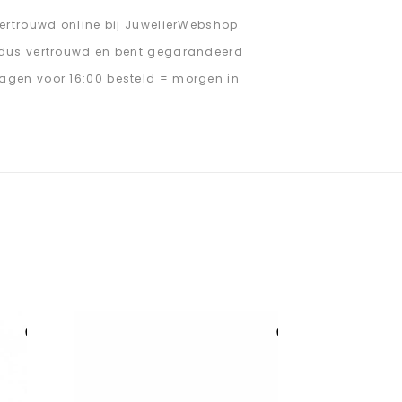
ertrouwd online bij JuwelierWebshop.
 dus vertrouwd en bent gegarandeerd
agen voor 16:00 besteld = morgen in
Aan verlanglijst
Aan verlanglijst
toevoegen
toevoegen