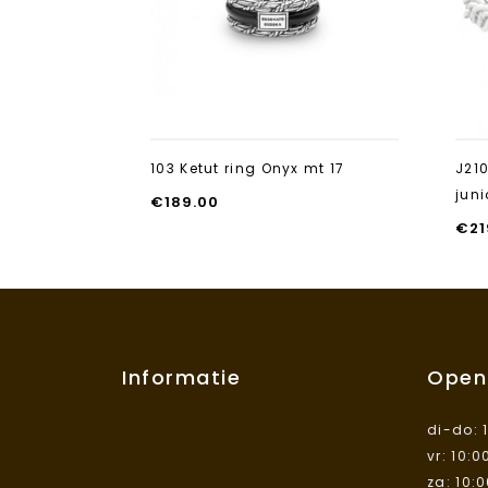
103 Ketut ring Onyx mt 17
J21
juni
€
189.00
€
21
Informatie
Open
di-do: 
vr: 10:0
za: 10: