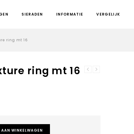
GEN
SIERADEN
INFORMATIE
VERGELIJK
re ring mt 16
ture ring mt 16
Mi Moneda Cambio
Mi Moneda Angel
rosé 19 cm
& Heart rosé
medium
 AAN WINKELWAGEN