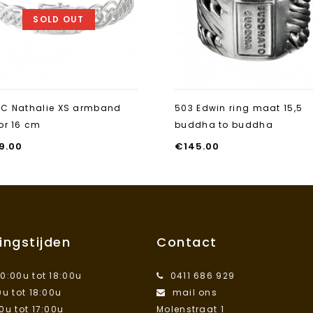
SOLD OUT
0C Nathalie XS armband
503 Edwin ring maat 15,5
or 16 cm
buddha to buddha
9.00
€
145.00
ingstijden
Contact
10:00u tot 18:00u
0411 686 929
0u tot 18:00u
mail ons
00u tot 17:00u
Molenstraat 1