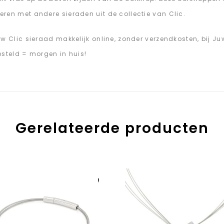
ren met andere sieraden uit de collectie van Clic.
uw Clic sieraad makkelijk online, zonder verzendkosten, bij 
esteld = morgen in huis!
Gerelateerde producten
Aan verlanglijst
toevoegen