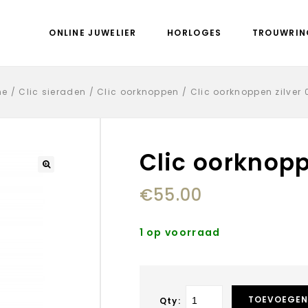
ONLINE JUWELIER
HORLOGES
TROUWRIN
me
/
Clic sieraden
/
Clic oorknoppen
/
Clic oorknoppen zilver 
Clic oorknopp
€
55.00
1 op voorraad
TOEVOEGEN
Qty: