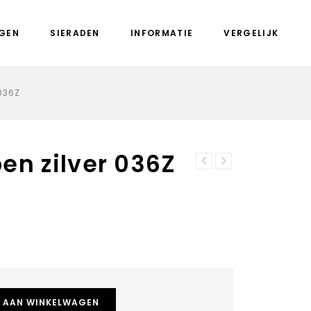
GEN
SIERADEN
INFORMATIE
VERGELIJK
036Z
en zilver 036Z
Clic A32Z zwart
Clic oorknoppen
Armband
aluminium 028Z
zwart
 AAN WINKELWAGEN