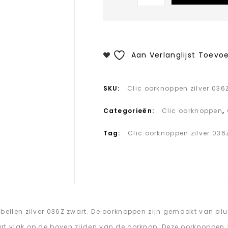
Aan Verlanglijst Toevo
SKU:
Clic oorknoppen zilver 036
Categorieën:
Clic oorknoppen
,
Tag:
Clic oorknoppen zilver 036
rbellen zilver 036Z zwart. De oorknoppen zijn gemaakt van al
rt vlak op de boven zijden van de oorknop. Deze oorknoppen zi