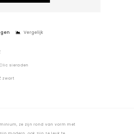
egen
Vergelijk
Z
Clic sieraden
Z zwart
uminium, ze zijn rond van vorm met
jn modern, ook zijn ze leuk te