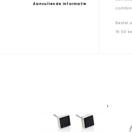
Aanvullende informatie
combine
Bestel 
16:00 b
Aan verlanglijst
toevoegen