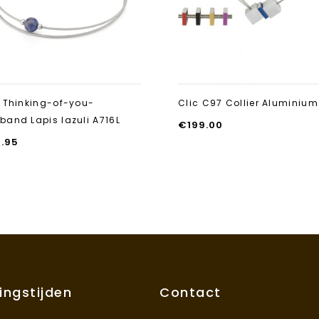
c Thinking-of-you-
Clic C97 Collier Aluminium
band Lapis lazuli A716L
€
199.00
9.95
ingstijden
Contact