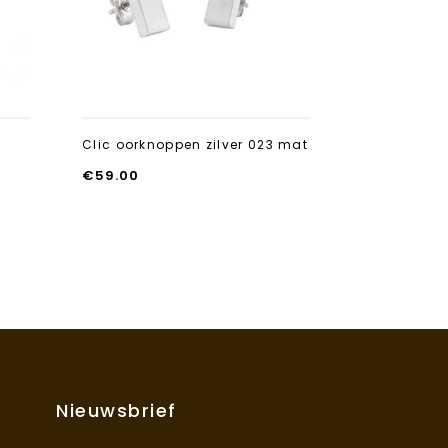
Clic oorknoppen zilver 023 mat
Clic Thinki
armband am
€
59.00
€
29.95
Nieuwsbrief