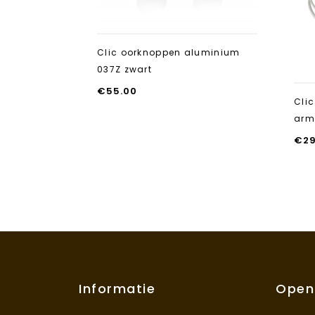
Clic oorknoppen aluminium
037Z zwart
€
55.00
Cli
arm
€
2
Informatie
Open