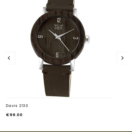
Aan verlanglijst
toevoegen
Davis 2130
€
99.00