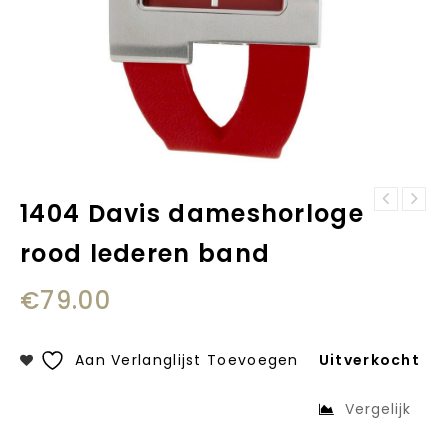
1404 Davis dameshorloge
1401 Davis
1480 Davis dames
dameshorloge
rood lederen band
horloge staal
staal
€
79.00
Aan Verlanglijst Toevoegen
Uitverkocht
Vergelijk