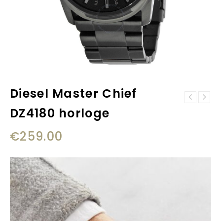
Diesel Master Chief
Diesel Master
DZ4180 horloge
Chief DZ1399
horloge
€
259.00