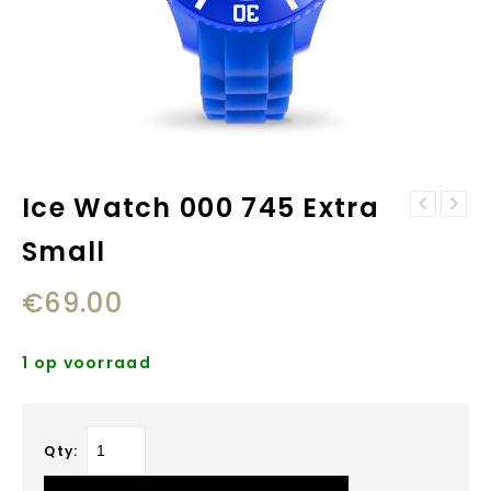
Ice Watch 000 745 Extra
Ice Watch Ice
Ice Watch 016
glam black
Small
415 princess
glitter - 015
turquoise Extra
347 - extra
€
69.00
Small
small
1 op voorraad
Qty: