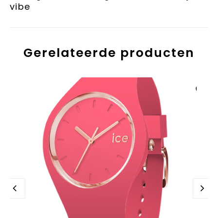
vibe
Gerelateerde producten
Aan verlanglijst
toevoegen