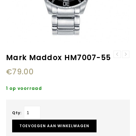
Mark Maddox HM7007-55
Mark Maddox
Mark Maddox
HM7005-35
HM7004-57
€
79.00
1 op voorraad
Qty:
TOEVOEGEN AAN WINKELWAGEN