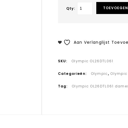
TOEVOEGEN
Qty:
Aan Verlanglijst Toevo
SKU:
Olympic OL26DTL061
Categorieën:
Olympic
,
Olympi
Tag:
Olympic OL26DTL061 dames