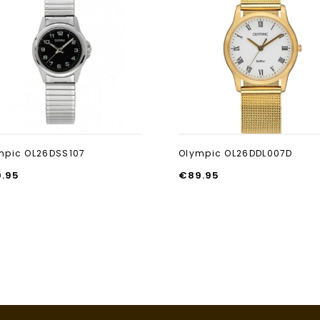
Aan verlanglijst
toevoegen
mpic OL26DSS107
Olympic OL26DDL007D
9.95
€
89.95