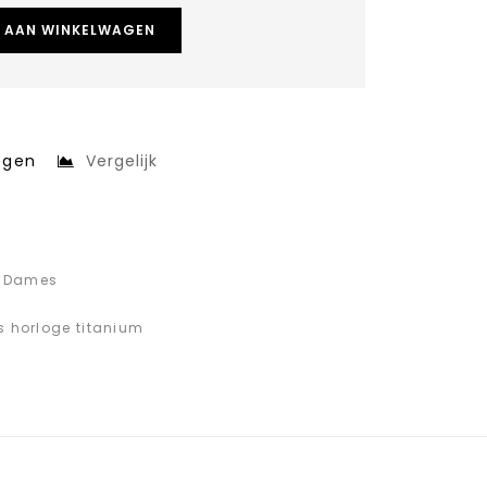
 AAN WINKELWAGEN
egen
Vergelijk
c Dames
 horloge titanium