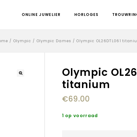
ONLINE JUWELIER
HORLOGES
TROUWRIN
ome
/
Olympic
/
Olympic Dames
/
Olympic OL26DTL061 titani
Olympic OL26
titanium
€
69.00
1 op voorraad