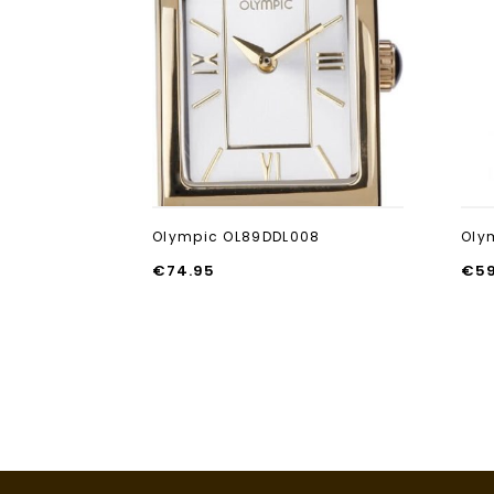
Aan verlanglijst
toevoegen
Olympic OL89DDL008
Oly
€
74.95
€
5