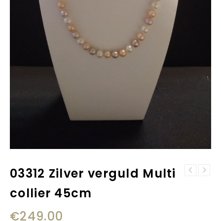
03312 Zilver verguld Multi
03378 Zilver Wit
Josh armband
collier 45cm
collier 45cm
24002 zwart
16.5cm
€
249.00