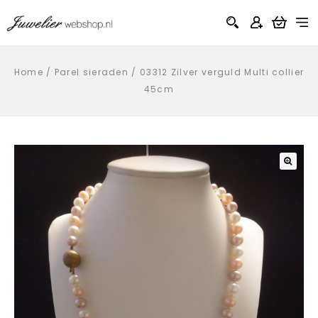
Home
/
Parel sieraden
/
03312 Zilver verguld Multi collier
45cm