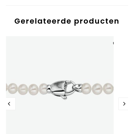
Gerelateerde producten
Aan verlanglijst
toevoegen