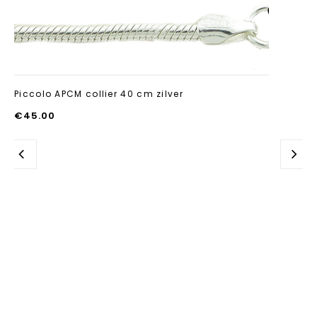
Aan verlanglijst
toevoegen
Piccolo APCM collier 40 cm zilver
€
45.00