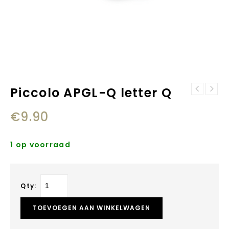
Piccolo APGL-Q letter Q
Piccolo APGL-P
Piccolo APGL-R
letter P
€
9.90
letter R
1 op voorraad
Qty:
TOEVOEGEN AAN WINKELWAGEN