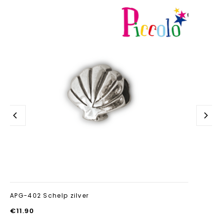
Aan verlanglijst
toevoegen
APG-402 Schelp zilver
€
11.90