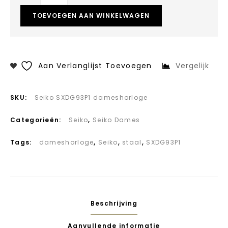
TOEVOEGEN AAN WINKELWAGEN
Aan Verlanglijst Toevoegen
Vergelijk
SKU:
Seiko SXDG93P1 dameshorloge
Categorieën:
Seiko
,
Seiko Dames
Tags:
dameshorloge
,
Seiko
,
staal
,
SXDG93P1
Beschrijving
Aanvullende informatie