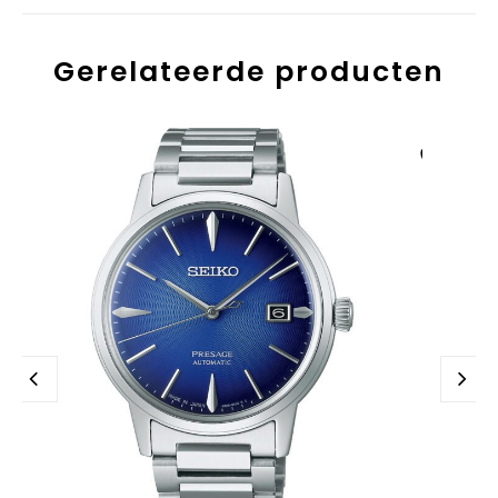
Gerelateerde producten
Aan verlanglijst
toevoegen