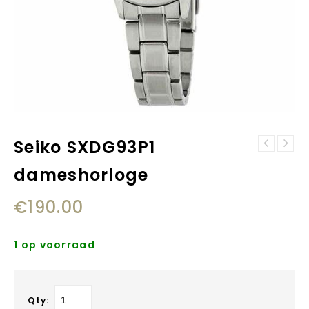
Seiko SXDG93P1
Pandora
Buddha to Buddha
298685C01
dameshorloge
012 refined
sprankelend
Katja collier 50
vrijehand hart
€
190.00
cm
1 op voorraad
Qty: