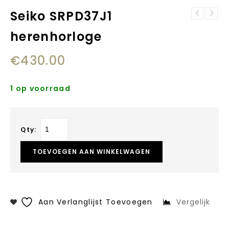
Seiko SRPD37J1
051 tangguh
singlet onyx
herenhorloge
ring mt 20
€
430.00
1 op voorraad
Qty:
TOEVOEGEN AAN WINKELWAGEN
Aan Verlanglijst Toevoegen
Vergelijk