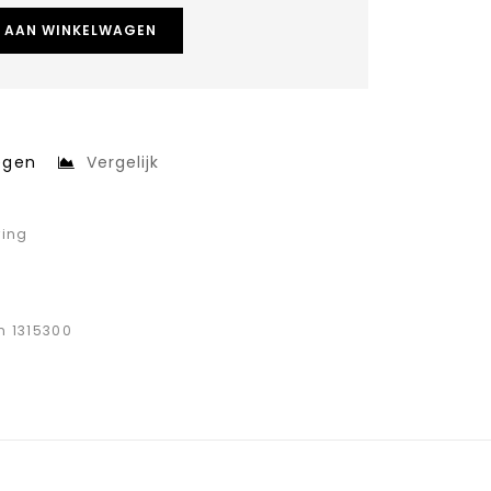
 AAN WINKELWAGEN
egen
Vergelijk
ring
n 1315300