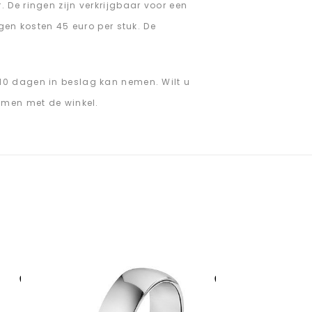
 De ringen zijn verkrijgbaar voor een
gen kosten 45 euro per stuk. De
10 dagen in beslag kan nemen. Wilt u
emen met de winkel.
Aan verlanglijst
Aan verlanglijst