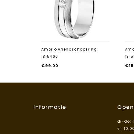
toevoegen
Amorio vriendschapsring
Amo
1315466
131
€
99.00
€
15
Informatie
Open
di-do: 
vr: 10:0