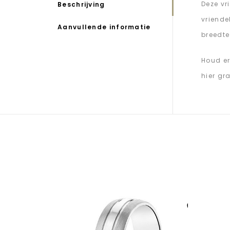
Deze vr
Beschrijving
vriende
Aanvullende informatie
breedte
Houd er
hier gr
Aan verlanglijst