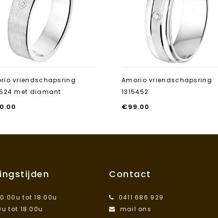
toevoegen
rio vriendschapsring
Amorio vriendschapsring
5524 met diamant
1315452
0.00
€
99.00
ingstijden
Contact
10:00u tot 18:00u
0411 686 929
0u tot 18:00u
mail ons