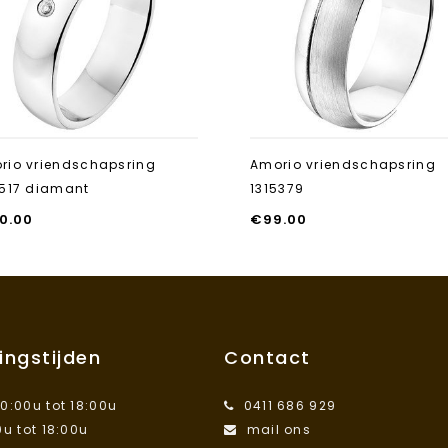
toevoegen
rio vriendschapsring
Amorio vriendschapsring
5517 diamant
1315379
0.00
€
99.00
ingstijden
Contact
10:00u tot 18:00u
0411 686 929
0u tot 18:00u
mail ons