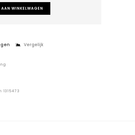
 AAN WINKELWAGEN
egen
Vergelijk
ing
n 1315473