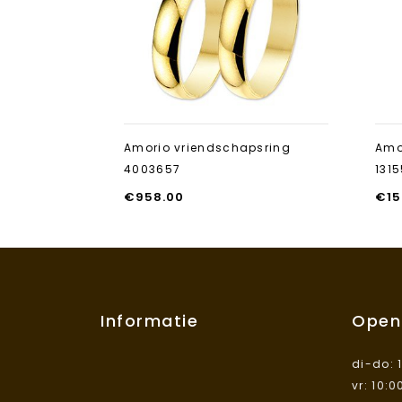
toevoegen
Amorio vriendschapsring
Amo
4003657
131
€
958.00
€
15
Informatie
Open
di-do: 
vr: 10:0