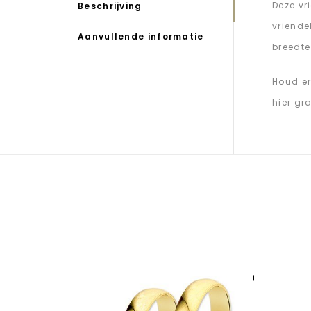
Deze vr
Beschrijving
vriende
Aanvullende informatie
breedte
Houd er
hier gr
Aan verlanglijst