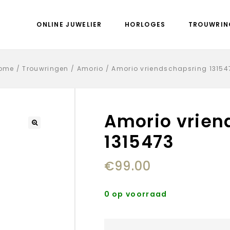
ONLINE JUWELIER
HORLOGES
TROUWRIN
ome
/
Trouwringen
/
Amorio
/
Amorio vriendschapsring 13154
Amorio vrien
1315473
€
99.00
0 op voorraad