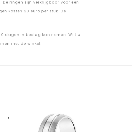
 De ringen zijn verkrijgbaar voor een
gen kosten 50 euro per stuk. De
10 dagen in beslag kan nemen. Wilt u
emen met de winkel.
Aan verlanglijst
Aan verlanglijst