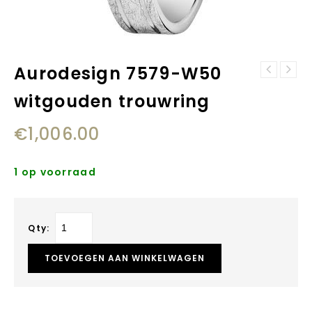
Aurodesign 7579-W50
Aurodesign 7670-
Aurodesign DN00-
W60 witgouden
witgouden trouwring
W60 witgouden
trouwring
trouwring
€
1,006.00
1 op voorraad
Qty:
TOEVOEGEN AAN WINKELWAGEN