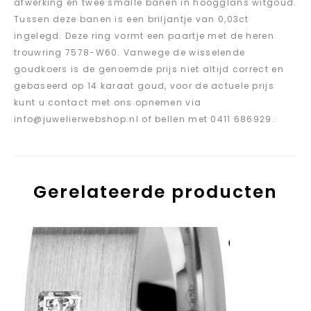
afwerking en twee smalle banen in hoogglans witgoud.
Tussen deze banen is een briljantje van 0,03ct
ingelegd. Deze ring vormt een paartje met de heren
trouwring 7578-W60. Vanwege de wisselende
goudkoers is de genoemde prijs niet altijd correct en
gebaseerd op 14 karaat goud, voor de actuele prijs
kunt u contact met ons opnemen via
info@juwelierwebshop.nl of bellen met 0411 686929.
Gerelateerde producten
Aan verlanglijst
toevoegen