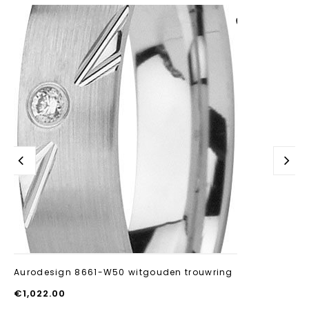
Aan verlanglijst
toevoegen
Aurodesign 8661-W50 witgouden trouwring
€
1,022.00