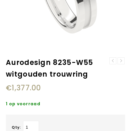
Aurodesign 8235-W55
Aurodesign 8702-
Aurodesign 8236-
W45 witgouden
witgouden trouwring
W55 witgouden
trouwring
trouwring
€
1,377.00
1 op voorraad
Qty: