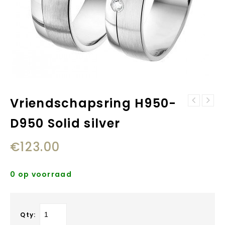
Vriendschapsring H950-
Vriendschapsring
Vriendschapsring
H816-D816 Solid
D950 Solid silver
H957-D957 Solid
silver
silver
€
123.00
0 op voorraad
Qty: