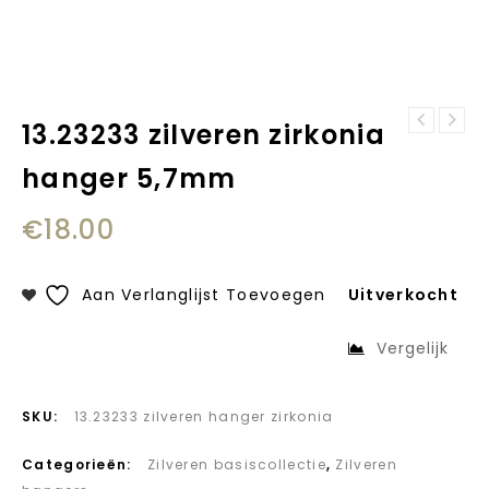
13.23233 zilveren zirkonia
13.23000
Ice Watch Ice
zilveren
hanger 5,7mm
glam colour
zirkonia creolen
IW015335 -
14,5mm
Raspberry Medium
€
18.00
Aan Verlanglijst Toevoegen
Uitverkocht
Vergelijk
SKU:
13.23233 zilveren hanger zirkonia
Categorieën:
Zilveren basiscollectie
,
Zilveren