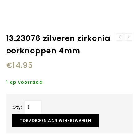
13.23076 zilveren zirkonia
13.23121
13.22909
zilveren
oorknoppen 4mm
zilveren
fantasie
oorknoppen roze
oorknoppen
€
14.95
vlinders
1 op voorraad
Qty:
TOEVOEGEN AAN WINKELWAGEN