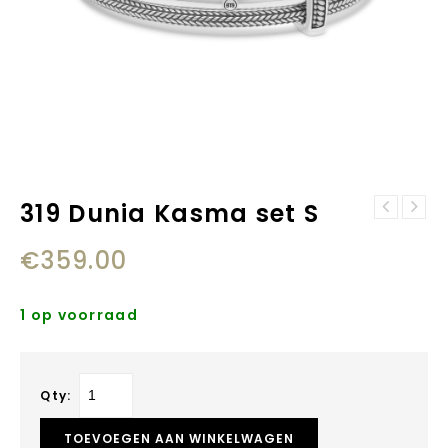
319 Dunia Kasma set S
Buddha to Buddha
317 Dunia Satu
Katja 439
€
359.00
set M
refined
oorbellen
1 op voorraad
Qty:
TOEVOEGEN AAN WINKELWAGEN