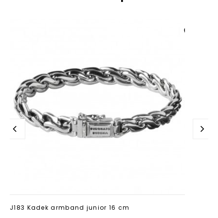
Aan verlanglijst
toevoegen
J183 Kadek armband junior 16 cm