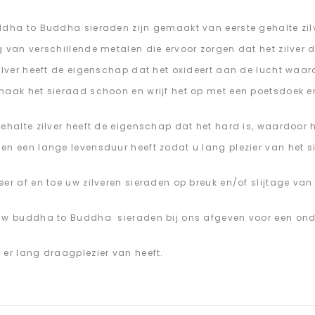
ddha to Buddha sieraden zijn gemaakt van eerste gehalte zilver
g van verschillende metalen die ervoor zorgen dat het zilve
Zilver heeft de eigenschap dat het oxideert aan de lucht waar
maak het sieraad schoon en wrijf het op met een poetsdoek en 
gehalte zilver heeft de eigenschap dat het hard is, waardoor
en een lange levensduur heeft zodat u lang plezier van het s
eer af en toe uw zilveren sieraden op breuk en/of slijtage van
uw buddha to Buddha sieraden bij ons afgeven voor een on
 er lang draagplezier van heeft.