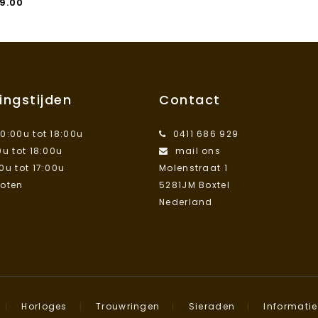
9.00
ingstijden
Contact
10:00u tot 18:00u
0411 686 929
0u tot 18:00u
mail ons
00u tot 17:00u
Molenstraat 1
loten
5281JM Boxtel
Nederland
Horloges
Trouwringen
Sieraden
Informatie