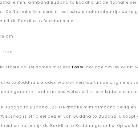
Nathalie mini armband Buddha to Buddha uit de Nathalie serie 
. De Nathalie Mini serie is een extra smal armbandje welke 
n uit de Buddha to Buddha serie.
 18 cm
: 1 cm
it stoere collier samen met een
Fossil
horloge om uw outfit c
ddha to Buddha sieraden worden verstuurt in de originelen v
rende garantie. Laat aan ons weten of het een kado is dan pakk
de Buddha to Buddha J211 D Nathalie mini armband veilig en 
rWebshop is officieel dealer van Buddha to Buddha, u koopt
theid en natuurlijk de Buddha to Buddha garantie. Op werkd