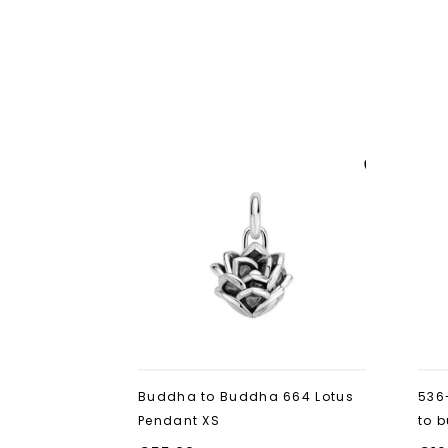
Aan verlanglijst
toevoegen
Buddha to Buddha 664 Lotus
536
Pendant XS
to 