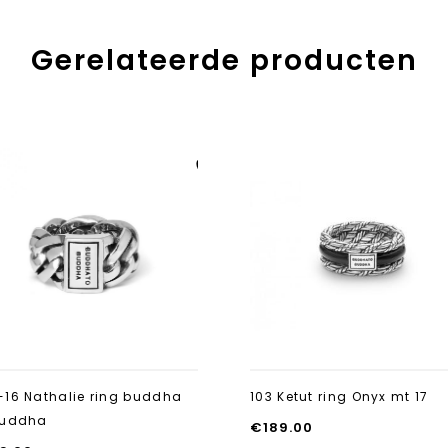
Gerelateerde producten
Aan verlanglijst
toevoegen
-16 Nathalie ring buddha
103 Ketut ring Onyx mt 17
buddha
€
189.00