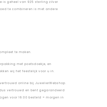
is geheel van 925 sterling zilver
goed te combineren is met andere
ompleet te maken.
erpakking met poetsdoekje, en
en wij het feestelijk voor u in.
vertrouwd online bij JuwelierWebshop.
 dus vertrouwd en bent gegarandeerd
agen voor 16:00 besteld = morgen in