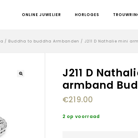
ONLINE JUWELIER
HORLOGES
TROUWRIN
ha
/
Buddha to buddha Armbanden
/
J211 D Nathalie mini 
J211 D Nathal
armband Bud
€
219.00
2 op voorraad