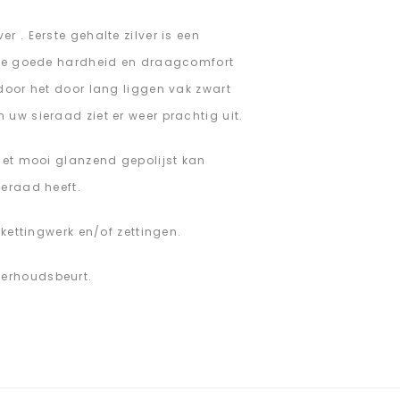
 . Eerste gehalte zilver is een
r de goede hardheid en draagcomfort
door het door lang liggen vak zwart
uw sieraad ziet er weer prachtig uit.
 het mooi glanzend gepolijst kan
ieraad heeft.
 kettingwerk en/of zettingen.
derhoudsbeurt.