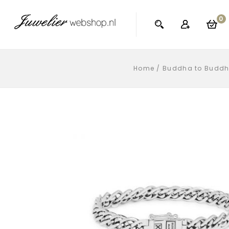
0
Home
/
Buddha to Budd