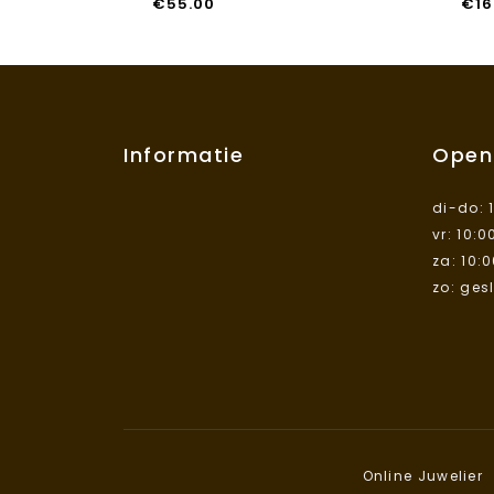
€
55.00
€
16
Informatie
Open
di-do: 
vr: 10:0
za: 10:
zo: ges
Online Juwelier