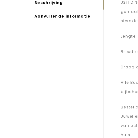
J211 D 
Beschrijving
gemaakt
Aanvullende informatie
sierade
Lengte:
Breedte
Draag d
Alle Bu
bijbeho
Bestel 
Juwelie
van ech
huis.