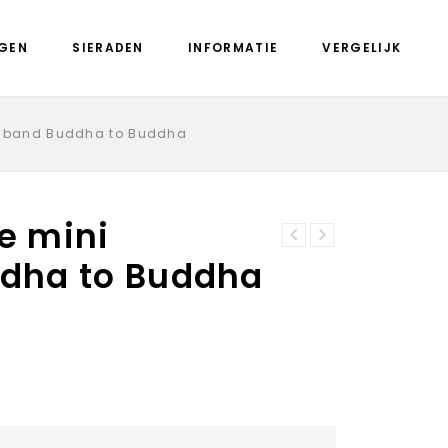
GEN
SIERADEN
INFORMATIE
VERGELIJK
armband Buddha to Buddha
ie mini
211 E Nathalie
dha to Buddha
J157D Esther
Small armband
armband junior
Buddha to Buddha
Buddha to Buddha
18 cm