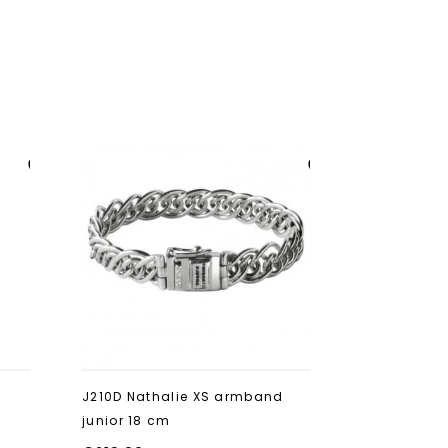
Aan verlanglijst
Aan verlanglijst
toevoegen
toevoegen
J210D Nathalie XS armband
796E Lars 
junior 18 cm
€
459.00