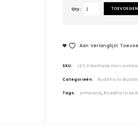
TOEVOEGEN
Qty:
Aan Verlanglijst Toevo
SKU:
J211 D Nathalie mini arm
Categorieën:
Buddha to Budd
Tags:
armband
,
Buddha to bu