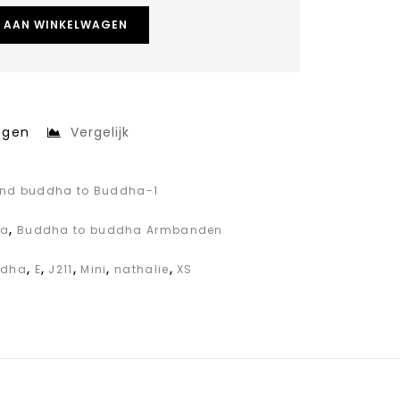
 AAN WINKELWAGEN
egen
Vergelijk
band buddha to Buddha-1
ha
,
Buddha to buddha Armbanden
ddha
,
E
,
J211
,
Mini
,
nathalie
,
XS