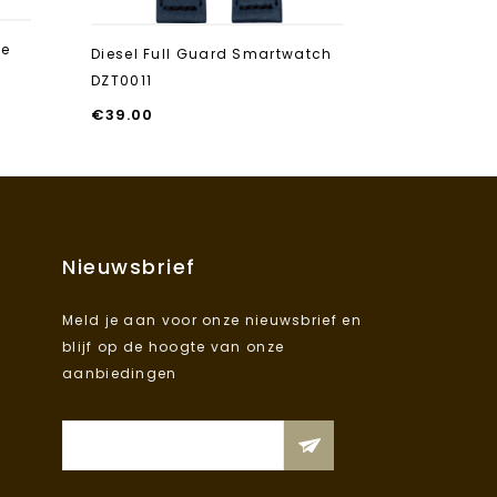
ge
Diesel Full Guard Smartwatch
Diesel DZ16
DZT0011
€
119.00
€
39.00
Nieuwsbrief
Meld je aan voor onze nieuwsbrief en
blijf op de hoogte van onze
aanbiedingen