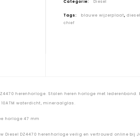
Categorie:
Diesel
Tags:
blauwe wijzerplaat
,
diese
chief
DZ4470 herenhorloge. Stalen heren horloge met lederenband.
. 10ATM waterdicht, mineraalglas.
ee horloge 47 mm
uw Diesel DZ4470 herenhorloge veilig en vertrouwd online bij