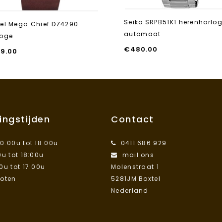
Seiko SRPB51K1 herenhorlo
sel Mega Chief DZ4290
automaat
loge
€
480.00
39.00
ingstijden
Contact
10:00u tot 18:00u
0411 686 929
0u tot 18:00u
mail ons
00u tot 17:00u
Molenstraat 1
loten
5281JM Boxtel
Nederland