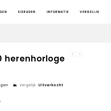
GEN
SIERADEN
INFORMATIE
VERGELIJK
0 herenhorloge
Josh armband
Diesel DZ1437
09170 cognac
herenhorloge
leer
egen
Vergelijk
Uitverkocht
e