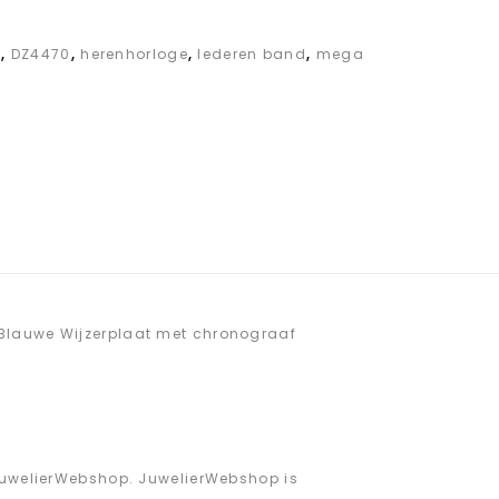
l
,
DZ4470
,
herenhorloge
,
lederen band
,
mega
 Blauwe Wijzerplaat met chronograaf
 JuwelierWebshop. JuwelierWebshop is