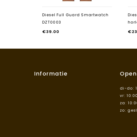
Diesel Full Guard Smartwatch
Die
DZT0003
hor
€
39.00
€
2
Informatie
Open
di-do: 
vr: 10:0
za: 10:
zo: ges