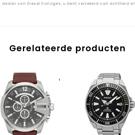
el dealer van Diesel horloges, u bent verzekerd van echtheid e
Gerelateerde producten
Aan verlanglijst
toevoegen