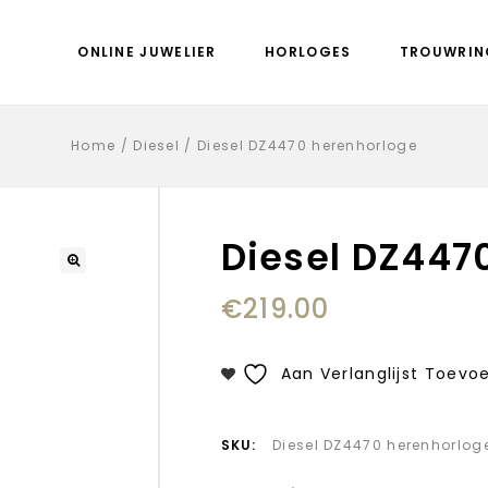
ONLINE JUWELIER
HORLOGES
TROUWRIN
Home
/
Diesel
/
Diesel DZ4470 herenhorloge
Diesel DZ447
€
219.00
Aan Verlanglijst Toevo
SKU:
Diesel DZ4470 herenhorlog