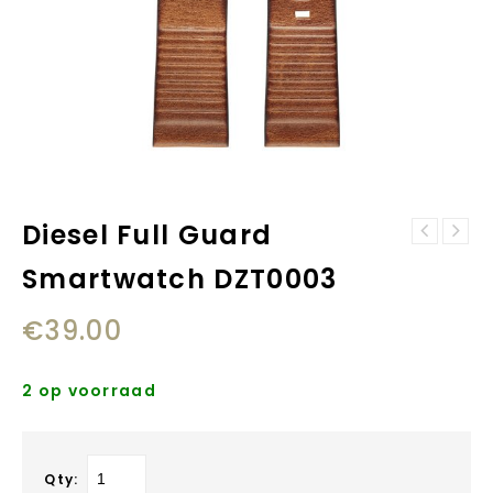
Diesel Full Guard
Diesel Full
Fossil S221344
Guard Smartwatch
Smartwatch DZT0003
horlogeband
DZT0006
€
39.00
2 op voorraad
Qty: