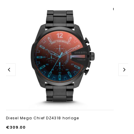
Aan verlanglijst
toevoegen
Diesel Mega Chief DZ4318 horloge
€
309.00