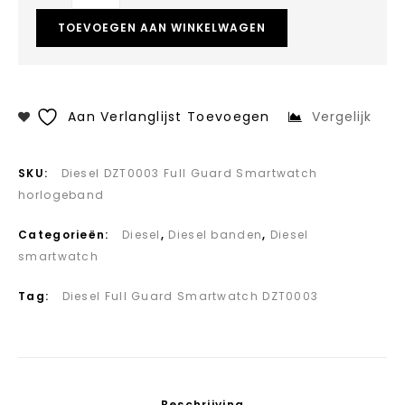
TOEVOEGEN AAN WINKELWAGEN
Aan Verlanglijst Toevoegen
Vergelijk
SKU:
Diesel DZT0003 Full Guard Smartwatch
horlogeband
Categorieën:
Diesel
,
Diesel banden
,
Diesel
smartwatch
Tag:
Diesel Full Guard Smartwatch DZT0003
Beschrijving