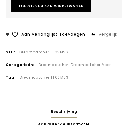
TOEVOEGEN AAN WINKELWAGEN
Aan Verlanglijst Toevoegen
Vergelijk
SKU:
Dreamcatcher TF03MSS
Categorieën:
Dreamcatcher
,
Dreamcatcher Veer
Tag:
Dreamcatcher TF03MSS
Beschrijving
Aanvullende informatie