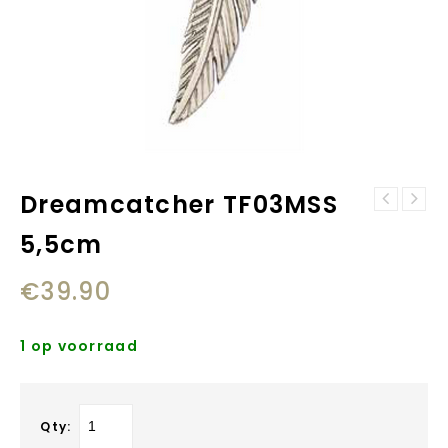
Dreamcatcher TF03MSS
Dreamcatcher
Dreamcatcher
TF02MSS 3,5 cm
5,5cm
TF03SSS 3,5cm
€
39.90
1 op voorraad
Qty: