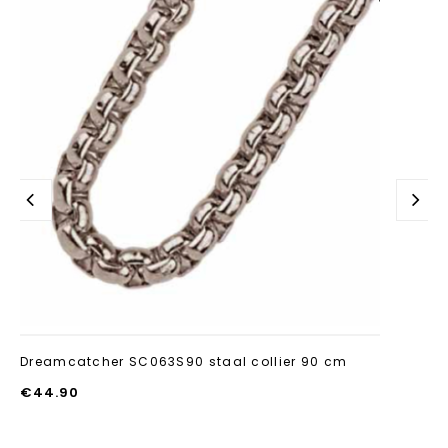
Aan verlanglijst
toevoegen
Dreamcatcher SC063S90 staal collier 90 cm
€
44.90