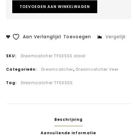
TOEVOEGEN AAN WINKELWAGEN
Aan Verlanglijst Toevoegen
Vergelijk
SKU:
Dreamcatcher TF03SSS staal
Categorieën:
Dreamcatcher
,
Dreamcatcher Veer
Tag:
Dreamcatcher TF03SSS
Beschrijving
Aanvullende informatie