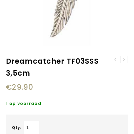
Dreamcatcher TF03SSS
Dreamcatcher
Diesel Full
TF03MSS 5,5cm
3,5cm
Guard Smartwatch
DZT0011
€
29.90
1 op voorraad
Qty: