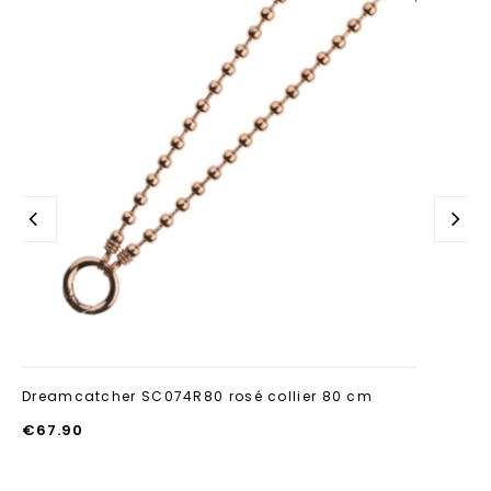
Aan verlanglijst
toevoegen
Dreamcatcher SC074R80 rosé collier 80 cm
€
67.90