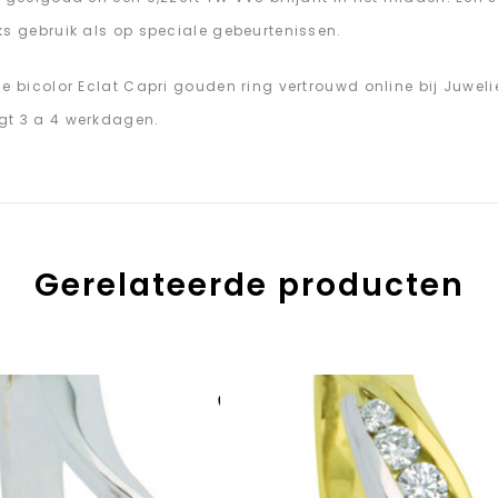
ks gebruik als op speciale gebeurtenissen.
de bicolor Eclat Capri gouden ring vertrouwd online bij Juweli
t 3 a 4 werkdagen.
Gerelateerde producten
Aan verlanglijst
toevoegen