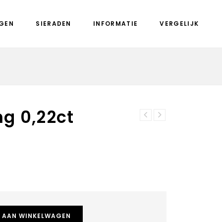
GEN
SIERADEN
INFORMATIE
VERGELIJK
ng 0,22ct
Eclat Capri ring
Eclat Capri ring
0,25ct
0,20ct
 AAN WINKELWAGEN