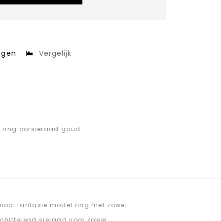
egen
Vergelijk
i ring oorsieraad goud
 mooi fantasie model ring met zowel
schitterend sieraad voor zowel