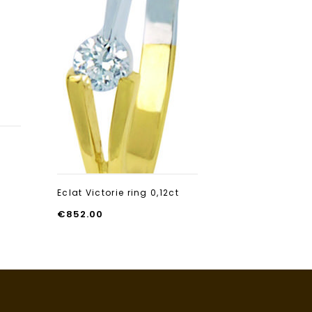
Eclat ring 
groeibrilja
€
697.00
Eclat Victorie ring 0,12ct
€
852.00