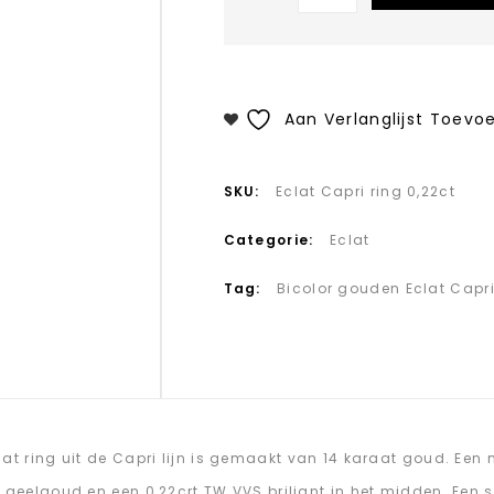
Aan Verlanglijst Toevo
SKU:
Eclat Capri ring 0,22ct
Categorie:
Eclat
Tag:
Bicolor gouden Eclat Capr
lat ring uit de Capri lijn is gemaakt van 14 karaat goud. Een
s geelgoud en een 0,22crt TW VVS briljant in het midden. Een 