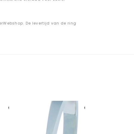
erWebshop. De levertijd van de ring
Aan verlanglijst
Aan verlanglijst
toevoegen
toevoegen