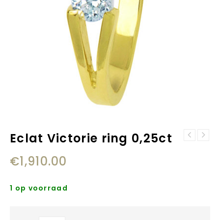
Eclat Victorie ring 0,25ct
Eclat Victorie
Eclat Victorie
ring 0,18ct
€
1,910.00
ring 0,22ct
1 op voorraad