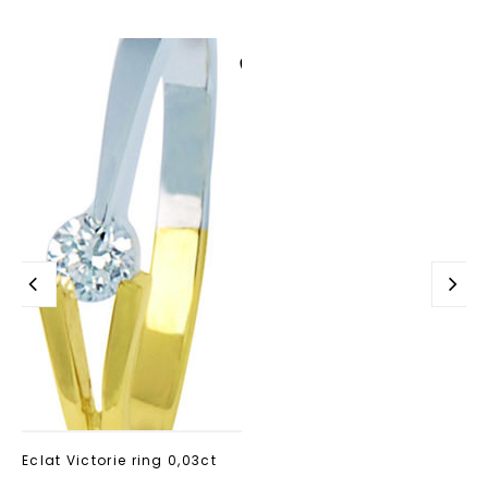
Aan verlanglijst
toevoegen
Eclat Victorie ring 0,03ct