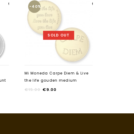
-40%
-40%
Aan verlanglijst
Aan verlanglijst
toevoegen
toevoegen
SOLD OUT
Mi Moneda Carpe Diem & Live
Mi Moneda 
unt
the life gouden medium
Romeinse ke
large
€
15.00
€
9.00
€
17.50
€
1