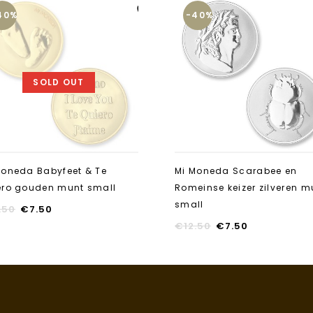
40%
-40%
Aan verlanglijst
toevoegen
SOLD OUT
Moneda Babyfeet & Te
Mi Moneda Scarabee en
ero gouden munt small
Romeinse keizer zilveren m
small
.50
€
7.50
€
12.50
€
7.50