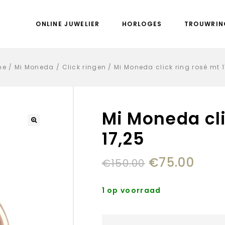
ONLINE JUWELIER
HORLOGES
TROUWRIN
me
/
Mi Moneda
/
Click ringen
/
Mi Moneda click ring rosé mt 1
Mi Moneda cli
17,25
€
75.00
€
150.00
1 op voorraad