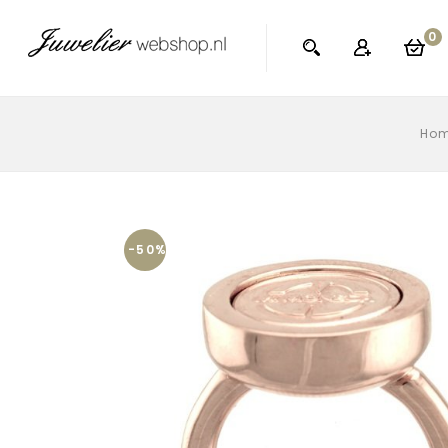
0
Ho
-50%