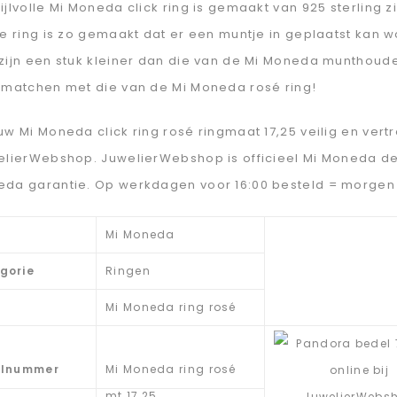
ijlvolle Mi Moneda click ring is gemaakt van 925 sterling z
De ring is zo gemaakt dat er een muntje in geplaatst kan
zijn een stuk kleiner dan die van de Mi Moneda munthoude
g matchen met die van de Mi Moneda rosé ring!
uw Mi Moneda click ring rosé ringmaat 17,25 veilig en ver
welierWebshop. JuwelierWebshop is officieel Mi Moneda de
eda garantie. Op werkdagen voor 16:00 besteld = morgen i
Mi Moneda
gorie
Ringen
Mi Moneda ring rosé
elnummer
Mi Moneda ring rosé
mt 17,25