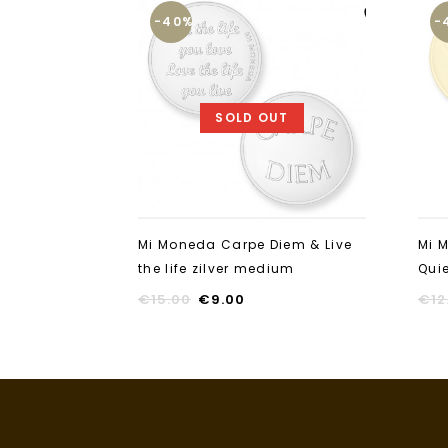
-40%
-
Aan verlanglijst
toevoegen
SOLD OUT
Mi Moneda Carpe Diem & Live
Mi 
the life zilver medium
Qui
€
15.00
€
9.00
€
12