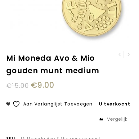
Mi Moneda Avo & Mio
Mi Moneda Avo &
Mi Moneda
Mio rosé munt
gouden munt medium
Babyfeet & Te
medium
Quiero gouden
munt small
€
9.00
€
15.00
Aan Verlanglijst Toevoegen
Uitverkocht
Vergelijk
SKU:
Mi Moneda Avo & Mio gouden munt