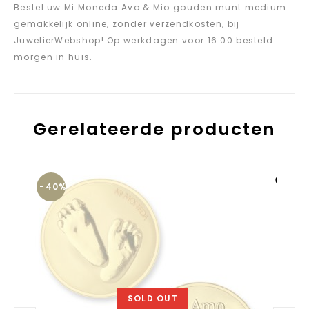
Bestel uw Mi Moneda Avo & Mio gouden munt medium
gemakkelijk online, zonder verzendkosten, bij
JuwelierWebshop! Op werkdagen voor 16:00 besteld =
morgen in huis.
Gerelateerde producten
-40%
Aan verlanglijst
toevoegen
SOLD OUT