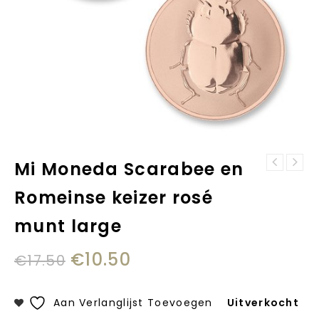
Mi Moneda Scarabee en
Mi Moneda
Mi Moneda
Scarabee en
Romeinse keizer rosé
Scarabee en
Romeinse keizer
Romeinse keizer
rosé munt medium
munt large
zilveren munt
small
€
10.50
€
17.50
Aan Verlanglijst Toevoegen
Uitverkocht