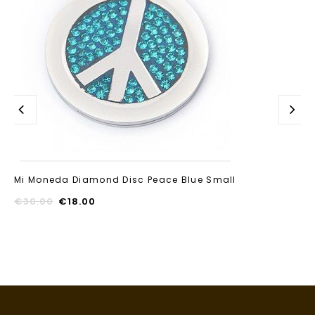
toevoegen
Mi Moneda Diamond Disc Peace Blue Small
€
30.00
€
18.00