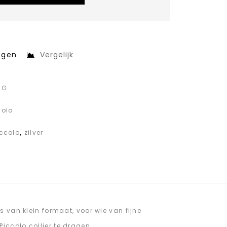
egen
Vergelijk
r G
colo
ccolo
,
zilver
s van klein formaat, voor wie van fijne
iccolo collier te dragen.