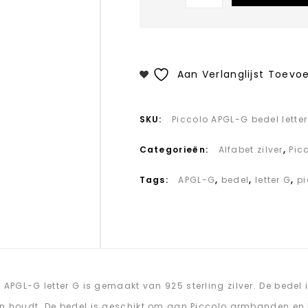
Aan Verlanglijst Toevo
SKU:
Piccolo APGL-G bedel lette
Categorieën:
Alfabet zilver
,
Pic
Tags:
APGL-G
,
bedel
,
letter G
,
pi
APGL-G letter G is gemaakt van 925 sterling zilver. De bedel i
n houdt. De bedel is geschikt om aan Piccolo armbanden en P