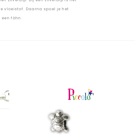
 vloeistof. Daarna spoel je het
 een föhn.
Aan verlanglijst
Aan verlanglijst
toevoegen
toevoegen