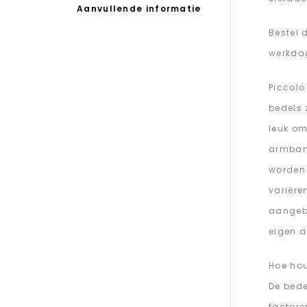
Aanvullende informatie
Bestel 
werkda
Piccolo
bedels 
leuk om
armban
worden.
variëren
aangebr
eigen a
Hoe hou
De bede
factore