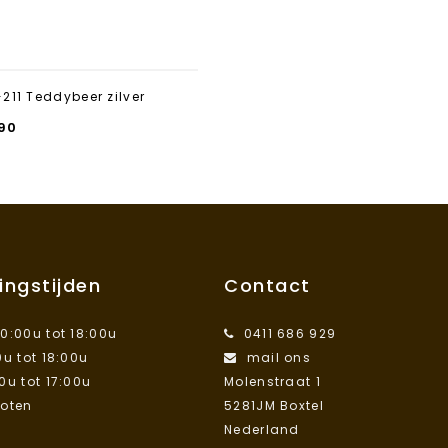
211 Teddybeer zilver
90
ingstijden
Contact
10:00u tot 18:00u
0411 686 929
0u tot 18:00u
mail ons
00u tot 17:00u
Molenstraat 1
loten
5281JM Boxtel
Nederland