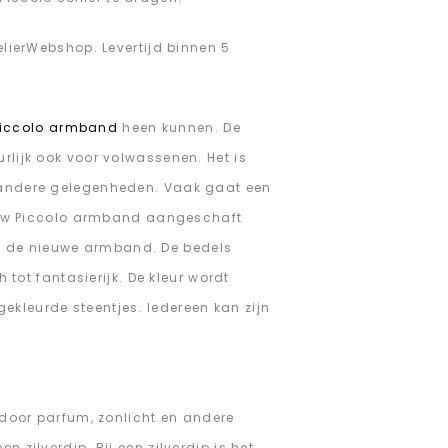
welierWebshop. Levertijd binnen 5
iccolo armband
heen kunnen. De
rlijk ook voor volwassenen. Het is
f andere gelegenheden. Vaak gaat een
uw Piccolo armband aangeschaft
n de nieuwe armband. De bedels
h tot fantasierijk. De kleur wordt
ekleurde steentjes. Iedereen kan zijn
d door parfum, zonlicht en andere
 zilverdip. Bij een zilverdip is het