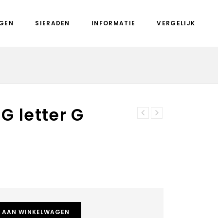
GEN
SIERADEN
INFORMATIE
VERGELIJK
G letter G
Piccolo APGL-F
Mi Moneda 3D
letter F
Acera Rosegold
plated medium
 AAN WINKELWAGEN