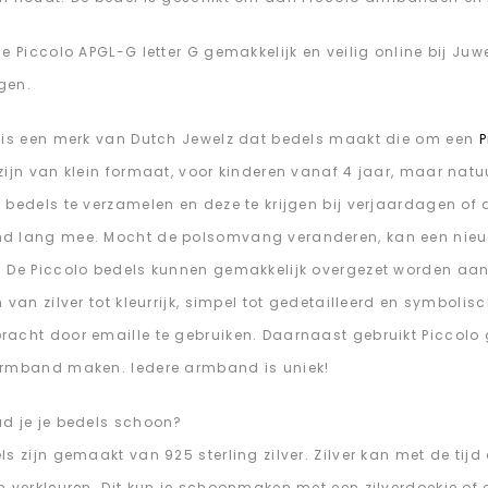
de Piccolo APGL-G letter G gemakkelijk en veilig online bij Ju
gen.
 is een merk van Dutch Jewelz dat bedels maakt die om een
P
zijn van klein formaat, voor kinderen vanaf 4 jaar, maar natuu
 bedels te verzamelen en deze te krijgen bij verjaardagen o
d lang mee. Mocht de polsomvang veranderen, kan een nie
 De Piccolo bedels kunnen gemakkelijk overgezet worden aa
 van zilver tot kleurrijk, simpel tot gedetailleerd en symbolisc
acht door emaille te gebruiken. Daarnaast gebruikt Piccolo g
rmband maken. Iedere armband is uniek!
d je je bedels schoon?
ls zijn gemaakt van 925 sterling zilver. Zilver kan met de tij
n verkleuren. Dit kun je schoonmaken met een zilverdoekje of een