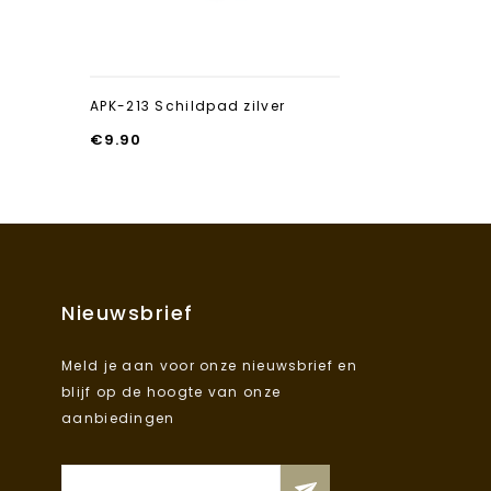
APK-213 Schildpad zilver
APK-230 Mui
€
9.90
€
7.90
Nieuwsbrief
Meld je aan voor onze nieuwsbrief en
blijf op de hoogte van onze
aanbiedingen