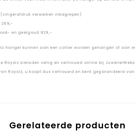
 (vingerafdruk verwerken inbegrepen)
: 269,-
 rosé- en geelgoud 929,-
olz hanger kunnen aan een collier worden gehangen of aan
de Royolz sieraden veilig en vertrouwd online bij JuwelierWeb
van Royolz, u koopt dus vertrouwd en bent gegarandeerd van e
.
Gerelateerde producten