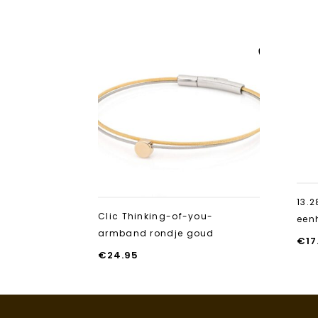
Aan verlanglijst
toevoegen
13.2
Clic Thinking-of-you-
een
armband rondje goud
€
17
€
24.95