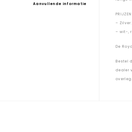
Aanvullende informatie
PRIJZEN
– Zilver
– wit-,
De Roy
Bestel 
dealer 
overleg