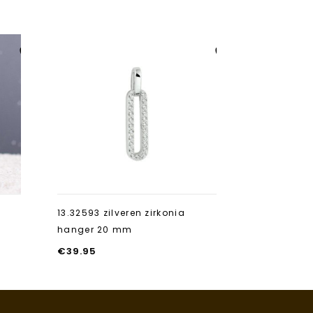
Aan verlanglijst
Aan verlanglijst
toevoegen
toevoegen
13.32593 zilveren zirkonia
Royolz ring
hanger 20 mm
€
289.50
€
39.95