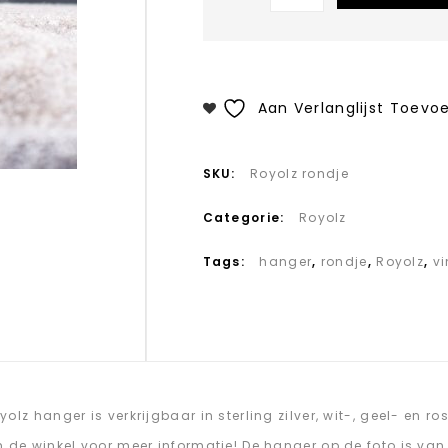
Aan Verlanglijst Toevo
SKU:
Royolz rondje
Categorie:
Royolz
Tags:
hanger
,
rondje
,
Royolz
,
v
yolz hanger is verkrijgbaar in sterling zilver, wit-, geel- en r
n de winkel voor meer informatie! De hanger op de foto is van 