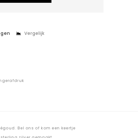
egen
Vergelijk
ingerafdruk
oségoud. Bel ons of kom een keertje
sterling zilver gemaakt.