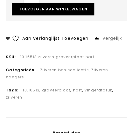
TOEVOEGEN AAN WINKELWAGEN
Aan Verlanglijst Toevoegen
Vergelijk
SKU:
10.16513 zilveren graveerplaat hart
Categorieën:
Zilveren basiscollectie
,
Zilveren
hangers
Tags:
10.16513
,
graveerplaat
,
hart
,
vingerafdruk
,
zilveren
Beschrijving