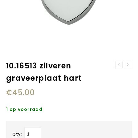
10.16513 zilveren
13.23311
13.23317
zilveren hartjes
graveerplaat hart
zilveren
parelhanger
€
45.00
1 op voorraad
Qty: