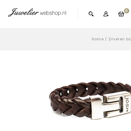
0
Home
/
Zilveren b