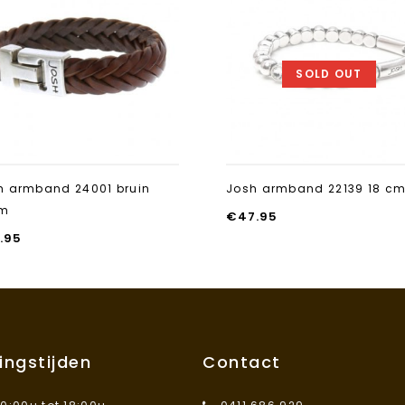
Aan verlanglijst
toevoegen
SOLD OUT
h armband 24001 bruin
Josh armband 22139 18 c
cm
€
47.95
.95
ingstijden
Contact