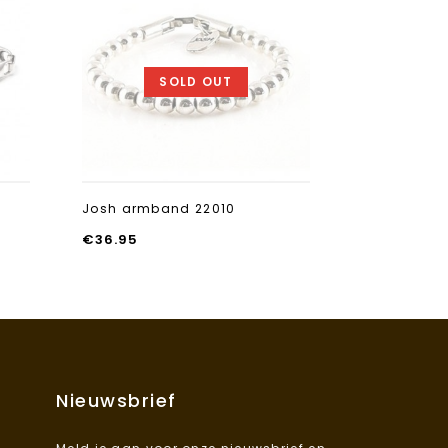
Aan verlanglijst
Aan verlanglijst
toevoegen
toevoegen
SOLD OUT
m
Josh armband 22010
Josh armba
€
36.95
€
19.95
Nieuwsbrief