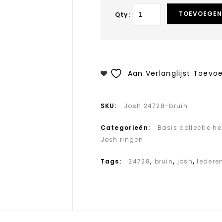
TOEVOEGEN
Qty:
Aan Verlanglijst Toevo
SKU:
Josh 24728-bruin
Categorieën:
Basis collectie h
Josh ringen
Tags:
24728
,
bruin
,
josh
,
ledere