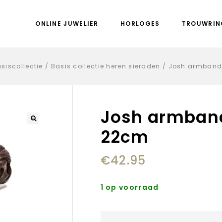
ONLINE JUWELIER
HORLOGES
TROUWRIN
asiscollectie
/
Basis collectie heren sieraden
/
Josh armband
Josh armband
22cm
€
42.95
1 op voorraad