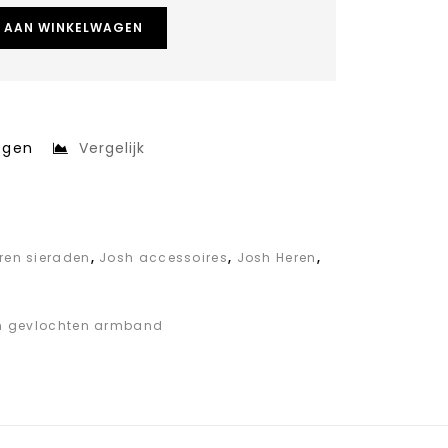
 AAN WINKELWAGEN
egen
Vergelijk
eren sieraden
,
Josh accessoires
,
Josh Heren
,
n gevlochten armband