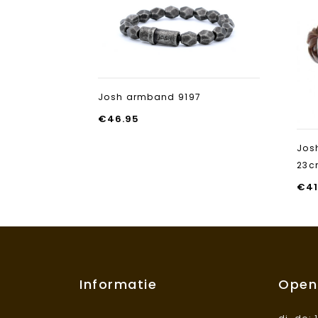
Aan verlanglijst
toevoegen
Josh armband 9197
€
46.95
Jos
23
€
41
Informatie
Open