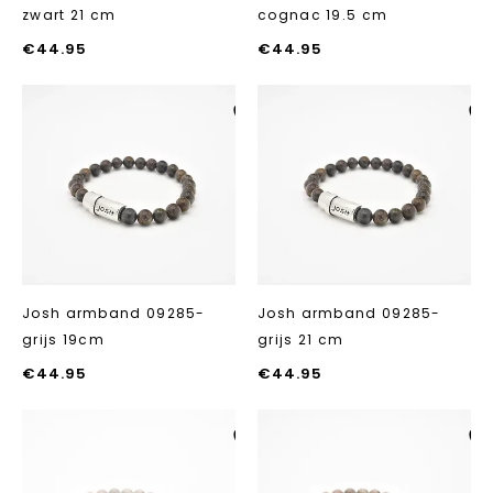
zwart 21 cm
cognac 19.5 cm
€
44.95
€
44.95
Aan verlanglijst
Aan verlanglij
toevoegen
toevoegen
Josh armband 09285-
Josh armband 09285-
grijs 19cm
grijs 21 cm
€
44.95
€
44.95
Aan verlanglijst
Aan verlanglij
toevoegen
toevoegen