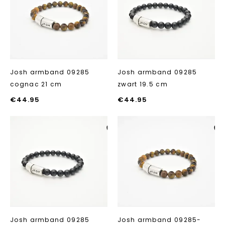
toevoegen
toevoegen
Josh armband 09285
Josh armband 09285
cognac 21 cm
zwart 19.5 cm
€
44.95
€
44.95
Aan verlanglijst
Aan verlanglij
toevoegen
toevoegen
Josh armband 09285
Josh armband 09285-