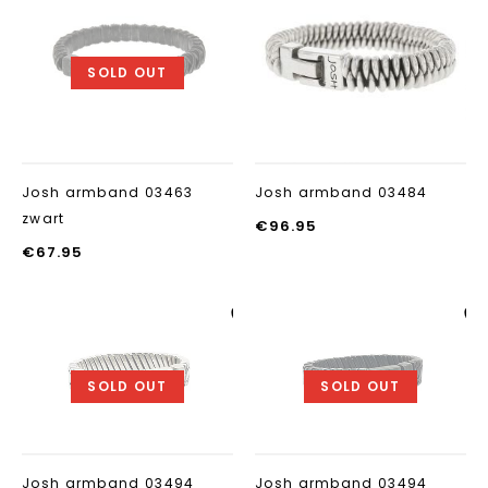
Aan verlanglijst
Aan verlanglij
toevoegen
toevoegen
SOLD OUT
Josh armband 03463
Josh armband 03484
zwart
€
96.95
€
67.95
Aan verlanglijst
Aan verlanglij
toevoegen
toevoegen
SOLD OUT
SOLD OUT
Josh armband 03494
Josh armband 03494