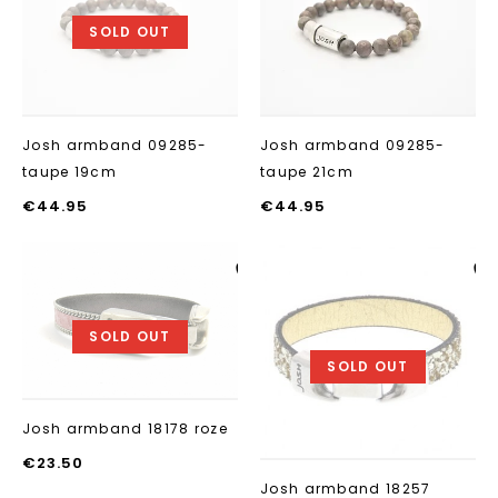
SOLD OUT
Josh armband 09285-
Josh armband 09285-
taupe 19cm
taupe 21cm
€
44.95
€
44.95
Aan verlanglijst
Aan verlanglij
toevoegen
toevoegen
SOLD OUT
SOLD OUT
Josh armband 18178 roze
€
23.50
Josh armband 18257