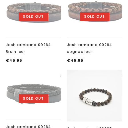
Aan verlanglijst
Aan verlanglij
toevoegen
toevoegen
SOLD OUT
SOLD OUT
Josh armband 09264
Josh armband 09264
Bruin leer
cognac leer
€
45.95
€
45.95
Aan verlanglijst
Aan verlanglij
toevoegen
toevoegen
SOLD OUT
Josh armband 09264