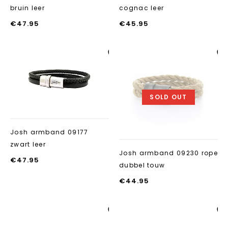
bruin leer
cognac leer
€
47.95
€
45.95
Aan verlanglijst
Aan verlanglij
toevoegen
toevoegen
SOLD OUT
Josh armband 09177
zwart leer
Josh armband 09230 rope
€
47.95
dubbel touw
€
44.95
Aan verlanglijst
Aan verlanglij