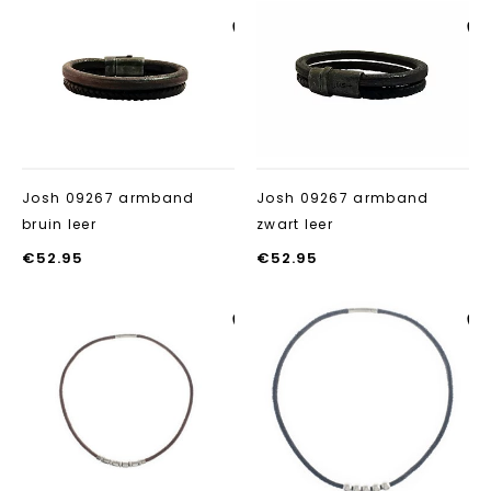
Aan verlanglijst
Aan verlanglij
toevoegen
toevoegen
Josh 09267 armband
Josh 09267 armband
bruin leer
zwart leer
€
52.95
€
52.95
Aan verlanglijst
Aan verlanglij
toevoegen
toevoegen