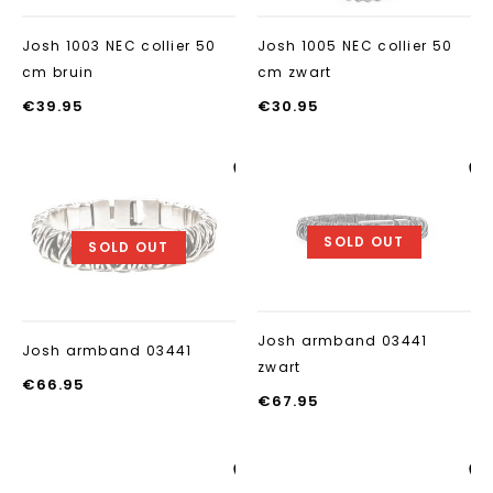
Josh 1003 NEC collier 50
Josh 1005 NEC collier 50
cm bruin
cm zwart
€
39.95
€
30.95
Aan verlanglijst
Aan verlanglij
toevoegen
toevoegen
SOLD OUT
SOLD OUT
Josh armband 03441
Josh armband 03441
zwart
€
66.95
€
67.95