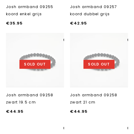
Josh armband 09255
Josh armband 09257
koord enkel grijs
koord dubbel grijs
€
35.95
€
42.95
Aan verlanglijst
Aan verlanglij
toevoegen
toevoegen
SOLD OUT
SOLD OUT
Josh armband 09258
Josh armband 09258
zwart 19.5 cm
zwart 21 cm
€
44.95
€
44.95