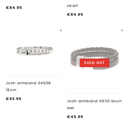
zwart
€
84.95
€
84.95
Aan verlanglijst
Aan verlanglij
toevoegen
toevoegen
SOLD OUT
Josh armband 04538
19cm
€
93.95
Josh armband 09110 bruin
leer
€
45.95