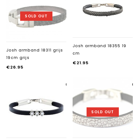
toevoegen
toevoegen
SOLD OUT
Josh armband 18355 19
Josh armband 18311 grijs
cm
19cm grijs
€
21.95
€
26.95
Aan verlanglijst
Aan verlanglij
toevoegen
toevoegen
SOLD OUT