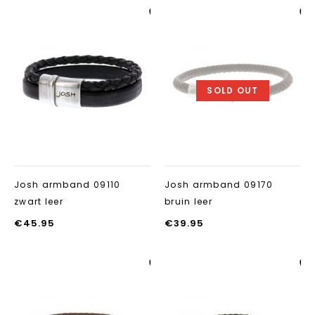
Aan verlanglijst
Aan verlanglij
toevoegen
toevoegen
SOLD OUT
Josh armband 09110
Josh armband 09170
zwart leer
bruin leer
€
45.95
€
39.95
Aan verlanglijst
Aan verlanglij
toevoegen
toevoegen