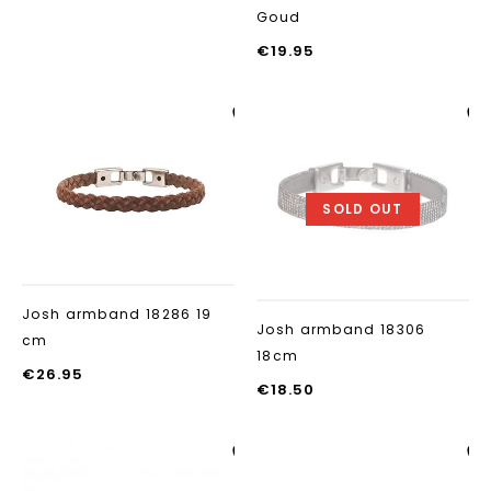
Goud
€
19.95
Aan verlanglijst
Aan verlanglij
toevoegen
toevoegen
SOLD OUT
Josh armband 18286 19
Josh armband 18306
cm
18cm
€
26.95
€
18.50
Aan verlanglijst
Aan verlanglij