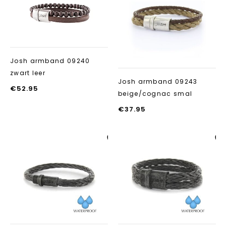
toevoegen
toevoegen
Josh armband 09240
zwart leer
Josh armband 09243
€
52.95
beige/cognac smal
€
37.95
Aan verlanglijst
Aan verlanglij
toevoegen
toevoegen