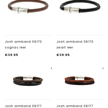
Josh armband 09170
Josh armband 09170
cognac leer
zwart leer
€
39.95
€
39.95
Aan verlanglijst
Aan verlanglij
toevoegen
toevoegen
Josh armband 09177
Josh armband 09177