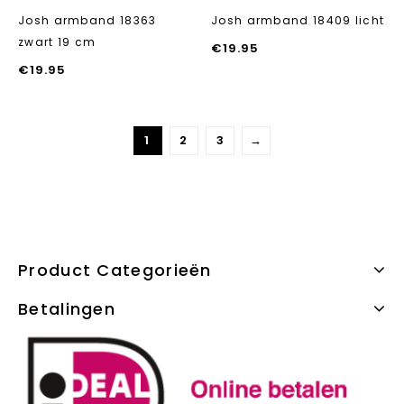
Josh armband 18363
Josh armband 18409 licht
zwart 19 cm
€
19.95
€
19.95
1
2
3
→
Product Categorieën
Betalingen