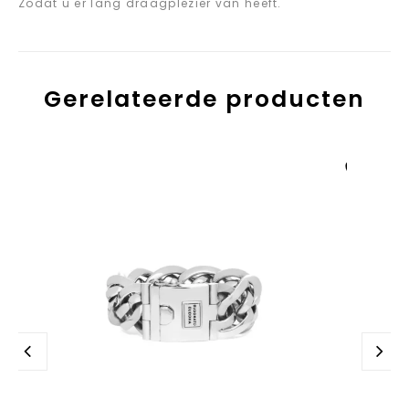
Zodat u er lang draagplezier van heeft.
Gerelateerde producten
Aan verlanglijst
toevoegen