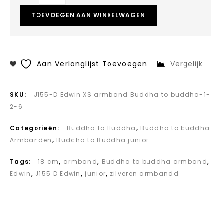
TOEVOEGEN AAN WINKELWAGEN
Aan Verlanglijst Toevoegen
Vergelijk
SKU:
J155-D Edwin XS armband Buddha to buddha-1-
2-6
Categorieën:
Buddha to Buddha
,
Buddha to buddha
Armbanden
,
Buddha to Buddha junior
Tags:
18 cm
,
armband
,
Buddha to buddha armband
,
Edwin
,
J155 D Edwin
,
junior
,
zilveren armbandd