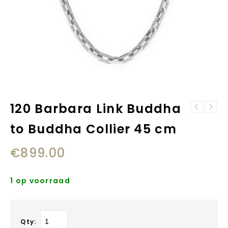
120 Barbara Link Buddha
815-F Ben Mix
016-19 Refined
Zilver/leer
to Buddha Collier 45 cm
Chain Ring
Armband Buddha
Buddha to Buddha
to Buddha
€
899.00
1 op voorraad
Qty: