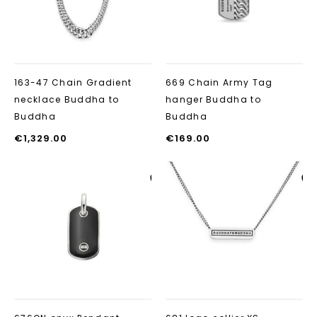
163-47 Chain Gradient
669 Chain Army Tag
necklace Buddha to
hanger Buddha to
Buddha
Buddha
€
1,329.00
€
169.00
Aan verlanglijst
Aan verlanglij
toevoegen
toevoegen