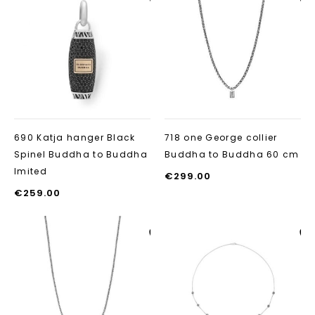
Aan verlanglijst
Aan verlanglij
toevoegen
toevoegen
690 Katja hanger Black
718 one George collier
Spinel Buddha to Buddha
Buddha to Buddha 60 cm
Imited
€
299.00
€
259.00
Aan verlanglijst
Aan verlanglij
toevoegen
toevoegen