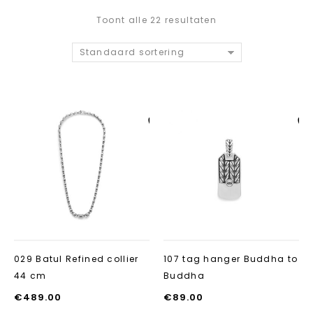
Toont alle 22 resultaten
Standaard sortering
Aan verlanglijst
Aan verlanglij
toevoegen
toevoegen
029 Batul Refined collier
107 tag hanger Buddha to
44 cm
Buddha
€
489.00
€
89.00