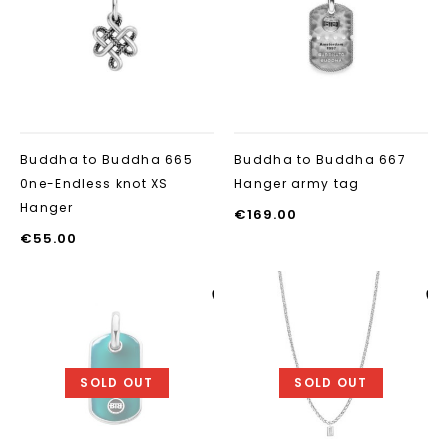
toevoegen
toevoegen
Buddha to Buddha 665
Buddha to Buddha 667
0ne-Endless knot XS
Hanger army tag
Hanger
€
169.00
€
55.00
Aan verlanglijst
Aan verlanglij
toevoegen
toevoegen
SOLD OUT
SOLD OUT