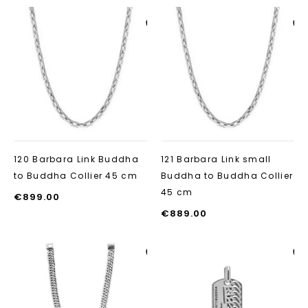
Aan verlanglijst
Aan verlanglij
toevoegen
toevoegen
120 Barbara Link Buddha
121 Barbara Link small
to Buddha Collier 45 cm
Buddha to Buddha Collier
45 cm
€
899.00
€
889.00
Aan verlanglijst
Aan verlanglij
toevoegen
toevoegen