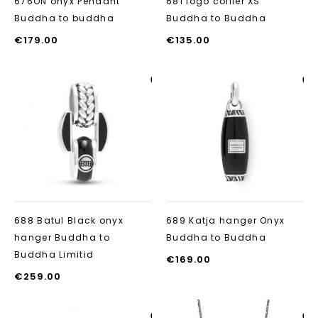
676ON onyx Pendant
681 logo collier XS
Buddha to buddha
Buddha to Buddha
€
179.00
€
135.00
Aan verlanglijst
Aan verlanglij
toevoegen
toevoegen
688 Batul Black onyx
689 Katja hanger Onyx
hanger Buddha to
Buddha to Buddha
Buddha Limitid
€
169.00
€
259.00