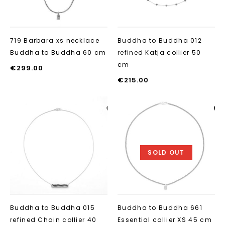
719 Barbara xs necklace
Buddha to Buddha 012
Buddha to Buddha 60 cm
refined Katja collier 50
cm
€
299.00
€
215.00
Aan verlanglijst
Aan verlanglij
toevoegen
toevoegen
SOLD OUT
Buddha to Buddha 015
Buddha to Buddha 661
refined Chain collier 40
Essential collier XS 45 cm