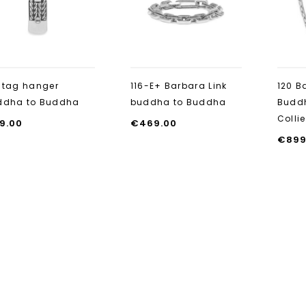
toevoegen
toevoegen
 tag hanger
116-E+ Barbara Link
120 B
ddha to Buddha
buddha to Buddha
Budd
Colli
9.00
€
469.00
€
899