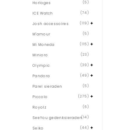
(5)
Horloges
(74)
ICE Watch
(119)
Josh accessoires
(5)
M'amour
(115)
Mi Moneda
(23)
Minioro
(39)
Olympic
(49)
Pandora
(5)
Parel sieraden
(275)
Piccolo
(6)
Royolz
(14)
SeeYou gedenksieraden
(44)
Seiko