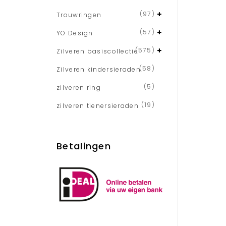
(97)
Trouwringen
(57)
YO Design
(575)
Zilveren basiscollectie
(58)
Zilveren kindersieraden
(5)
zilveren ring
(19)
zilveren tienersieraden
Betalingen