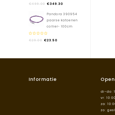
0
€
499.00
€
349.30
out
of
Pandora 390954
5
paarse katoenen
collier- 100cm
0
€
29.00
€
23.50
out
of
5
Informatie
Open
di-do: 
vr: 10:0
za: 10:
zo: ges