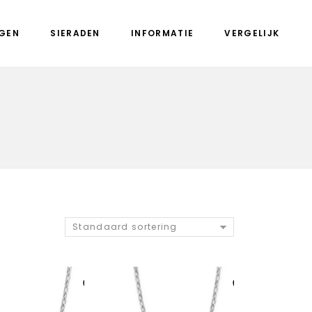
GEN
SIERADEN
INFORMATIE
VERGELIJK
Standaard sortering
Aan verlanglijst
Aan verlanglijst