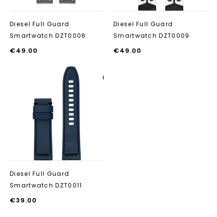
Diesel Full Guard
Diesel Full Guard
Smartwatch DZT0006
Smartwatch DZT0009
€
49.00
€
49.00
Aan verlanglijst
toevoegen
Diesel Full Guard
Smartwatch DZT0011
€
39.00