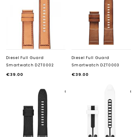
Aan verlanglijst
Aan verlanglij
toevoegen
toevoegen
Diesel Full Guard
Diesel Full Guard
Smartwatch DZT0002
Smartwatch DZT0003
€
39.00
€
39.00
Aan verlanglijst
Aan verlanglij
toevoegen
toevoegen