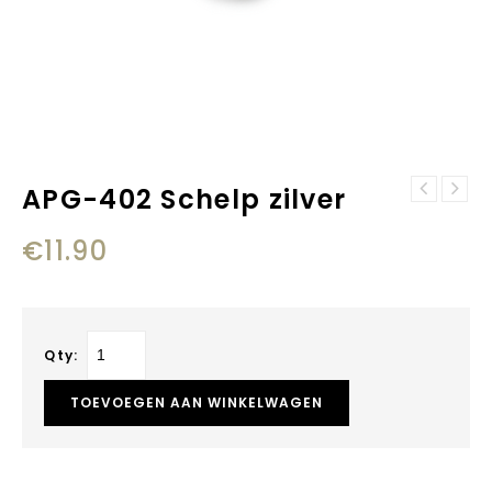
APG-402 Schelp zilver
APK-263 Schoen
APG-404 Olifant
zilver
zilver
€
11.90
Qty:
TOEVOEGEN AAN WINKELWAGEN