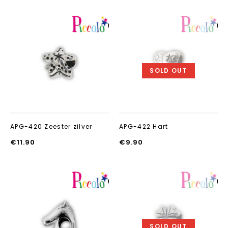
Aan verlanglijst
Aan verlanglij
toevoegen
toevoegen
SOLD OUT
APG-420 Zeester zilver
APG-422 Hart
€
11.90
€
9.90
Aan verlanglijst
Aan verlanglij
toevoegen
toevoegen
SOLD OUT