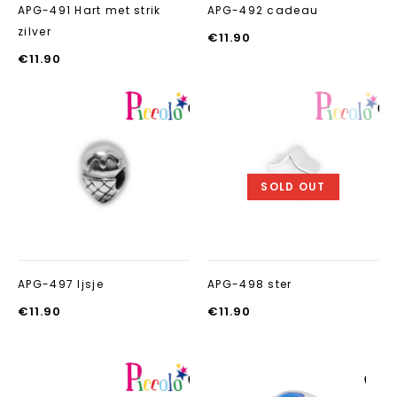
APG-491 Hart met strik
APG-492 cadeau
zilver
€
11.90
€
11.90
Aan verlanglijst
Aan verlanglij
toevoegen
toevoegen
SOLD OUT
APG-497 Ijsje
APG-498 ster
€
11.90
€
11.90