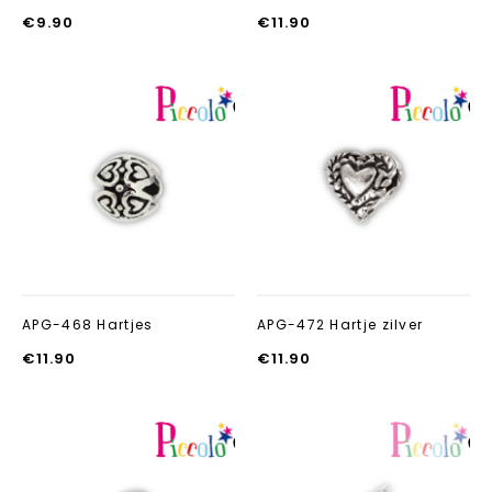
€
9.90
€
11.90
Aan verlanglijst
Aan verlanglij
toevoegen
toevoegen
APG-468 Hartjes
APG-472 Hartje zilver
€
11.90
€
11.90
Aan verlanglijst
Aan verlanglij