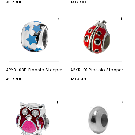
€
17.90
€
17.90
Aan verlanglijst
Aan verlanglijst
toevoegen
toevoegen
APYB-03B Piccolo Stopper
APYR-01 Piccolo Stopper
€
17.90
€
19.90
Aan verlanglijst
Aan verlanglijst
toevoegen
toevoegen