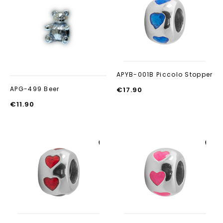
Aan verlanglijst
Aan verlanglijst
toevoegen
toevoegen
APYB-001B Piccolo Stopper
APG-499 Beer
€
17.90
€
11.90
Aan verlanglijst
Aan verlanglijst
toevoegen
toevoegen