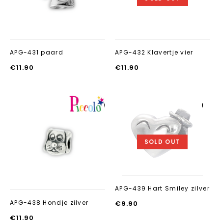
APG-431 paard
APG-432 Klavertje vier
€
11.90
€
11.90
Aan verlanglijst
Aan verlanglijst
toevoegen
toevoegen
SOLD OUT
APG-439 Hart Smiley zilver
APG-438 Hondje zilver
€
9.90
€
11.90