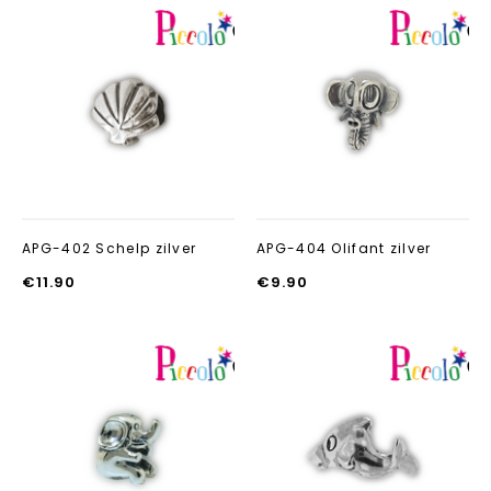
Aan verlanglijst
Aan verlanglij
toevoegen
toevoegen
APG-402 Schelp zilver
APG-404 Olifant zilver
€
11.90
€
9.90
Aan verlanglijst
Aan verlanglij
toevoegen
toevoegen