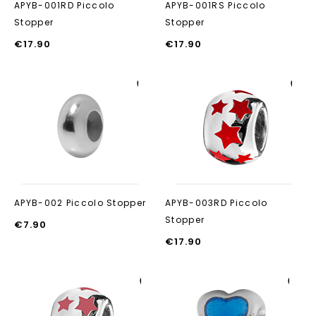
APYB-001RD Piccolo
APYB-001RS Piccolo
Stopper
Stopper
€
17.90
€
17.90
Aan verlanglijst
Aan verlanglijst
toevoegen
toevoegen
APYB-002 Piccolo Stopper
APYB-003RD Piccolo
Stopper
€
7.90
€
17.90
Aan verlanglijst
Aan verlanglijst