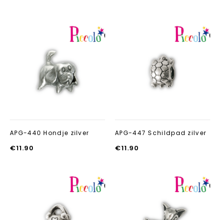
Aan verlanglijst
Aan verlanglij
toevoegen
toevoegen
APG-440 Hondje zilver
APG-447 Schildpad zilver
€
11.90
€
11.90
Aan verlanglijst
Aan verlanglij
toevoegen
toevoegen