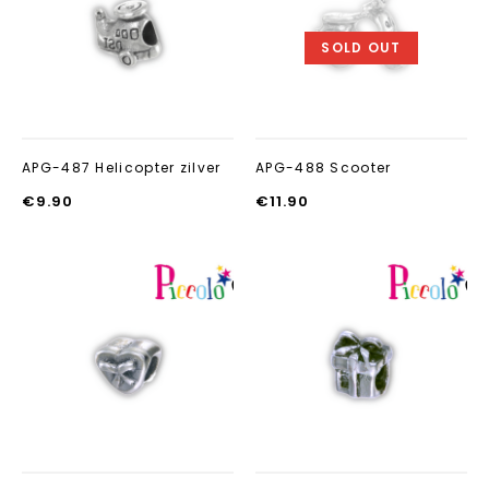
toevoegen
toevoegen
SOLD OUT
APG-487 Helicopter zilver
APG-488 Scooter
€
9.90
€
11.90
Aan verlanglijst
Aan verlanglij
toevoegen
toevoegen