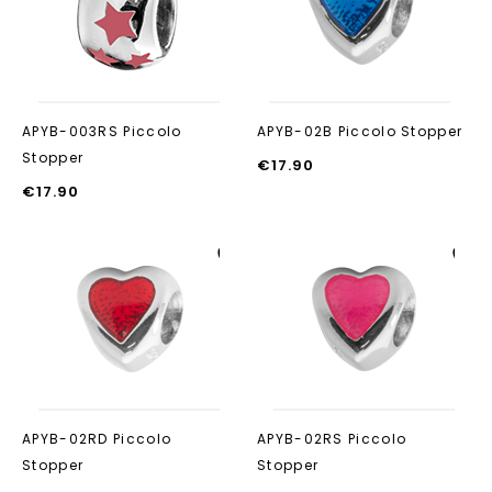
toevoegen
toevoegen
APYB-003RS Piccolo
APYB-02B Piccolo Stopper
Stopper
€
17.90
€
17.90
Aan verlanglijst
Aan verlanglijst
toevoegen
toevoegen
APYB-02RD Piccolo
APYB-02RS Piccolo
Stopper
Stopper