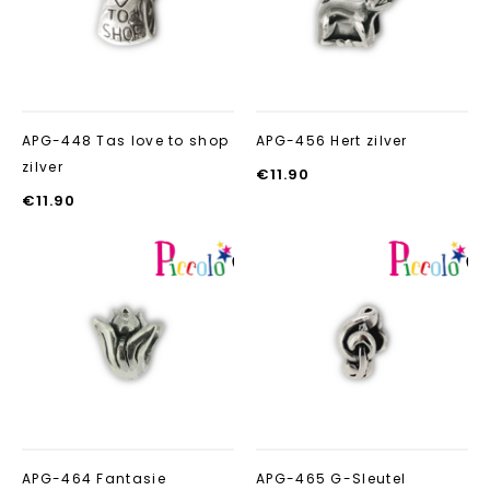
APG-448 Tas love to shop
APG-456 Hert zilver
zilver
€
11.90
€
11.90
Aan verlanglijst
Aan verlanglij
toevoegen
toevoegen
APG-464 Fantasie
APG-465 G-Sleutel