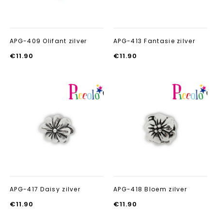
APG-409 Olifant zilver
APG-413 Fantasie zilver
€
11.90
€
11.90
Aan verlanglijst
Aan verlanglij
toevoegen
toevoegen
APG-417 Daisy zilver
APG-418 Bloem zilver
€
11.90
€
11.90