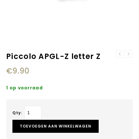
Piccolo APGL-Z letter Z
Piccolo APGL-Y
letter Y
€
9.90
1 op voorraad
Qty:
TOEVOEGEN AAN WINKELWAGEN