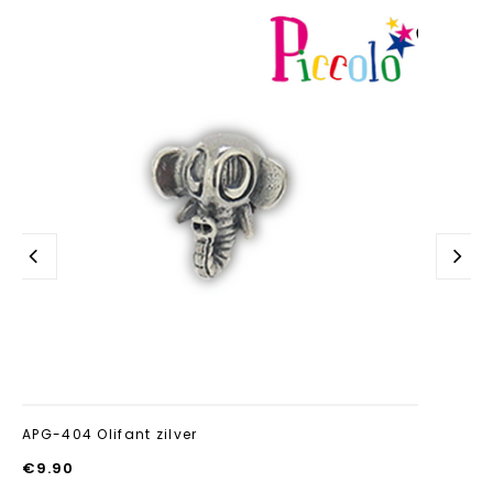
Aan verlanglijst
toevoegen
APG-404 Olifant zilver
€
9.90